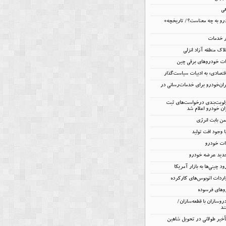
هی
و به چه معناست؟/ تاریخچه+
ار خدمات
اک منطقه آزاد انزلی
تصادی» به ادبیات سیاست‌گذار
یران‌خودرو برای خدمات‌رسانی در
ولویت‌بندی درخواست‌های ثبت
ن خودرو اعلام شد
 وجود افت تولید
دات خودرو
جدید عرضه خودرو
ود چینی‌ها به بازار آمریکا
ردات اتوبوس‌های کارکرده
روهای فرسوده
روسازان با قطعه‌سازان/
ند
تأخیر طولانی در تحویل شاهین