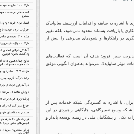
بازگشت نیسان به سودد
اسب بخار در صنعت خودر
مفهوم
 با اشاره به سابقه و اقدامات ارزشمند سایپایدک
انتقال تورم خودرو به باز
ری یا بازیافت پسماند محدود نمی‌شود، بلکه تغییر
جزئیات تردد خودرو با پل
رشد ۱۲۰درصدی صادرات خودروهای برقی چین
ی در راهکارها و شیوه‌های مدیریتی را بیش از
بازگشت واژه «خودروی اق
آمادگی ناوگان امدادی ا
بازگشت زائران اربعین
دیریت سبز افزود: هدف آن است که فعالیت‌های
نتایج چهاردهمین دوره ا
ات مؤثر سایپایدک می‌تواند به‌عنوان الگویی موفق
شده خرید محصولات ایرا
هزینه ۱۷.۷ میلیاردی بهمن بابت انرژی
رشد درآمد گروه بهمن با
درآمدزایی دولت از وار
ریزش تقاضا در مرحله 
برنامه‌ریزی فورد برای ور
ران، با اشاره به گستردگی شبکه خدمات پس از
چراغ سبز گمرک برای وا
بکه وسیع تعمیرگاهی، جایگاهی راهبردی در این
هشدار به متقاضیان خود
 به یکی از پیشگامان ملی در زمینه توسعه پایدار و
قراردادهای یک‌طرفه خود
انجمن‌های صنفی ورود کن
برخی مشتریان سایپا از 