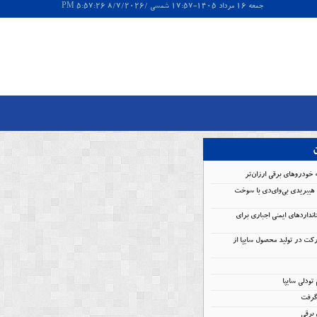
جمعه 16 مرداد 1405-17:57 شمسی /8/7/2026 5:57:26 PM
ن
 خودروهای برقی ارزان‌تر
هیبریدی بی‌وای‌دی با سوخت
انداردهای ایمنی اجباری برای
کت در تولید محصول سایپا از
گرفت
برقی