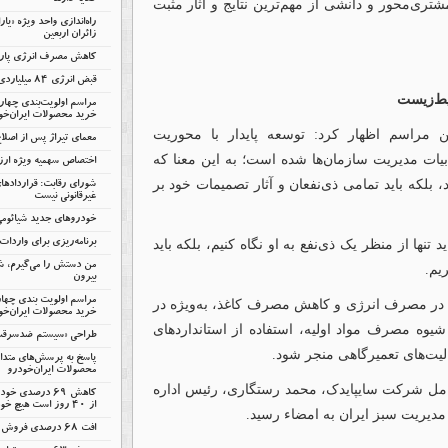
گلایه دارند
ری‌محور و دانشی از مهم‌ترین نتایج و آثار مثبت
راه‌اندازی واحد ویژه «یا
زائران اربعین
کاهش مصرف انرژی پارس‌
قبض انرژی ۸۴ میلیاردی سایپا
یط‌زیست
مراسم اولویت‌بندی چها
خرید محصولات ایران‌خو
 مراسم اظهار کرد: توسعه پایدار با محوریت
معمای تیراژ پس از اصلا
یات مدیریت سازمان‌ها شده است؛ به این معنا که
اختصاص سهمیه ویژه ارزی
، بلکه باید تمامی ذی‌نفعان و آثار تصمیمات خود بر
شورای رقابت: قرارداده
غیرقانونی نیست
خودروهای جدید شیائومی 
تنها از منظر یک ذی‌نفع به او نگاه کنیم، بلکه باید
برنامه‌ریزی برای واردات ۷۵ هزار خودر
من دستش را می‌گیرم، شم
یم.
بیرون
مراسم اولویت بندی چها
 در مصرف انرژی و کاهش مصرف کاغذ، به‌ویژه در
خرید محصولات ایران‌خود
شیوه مصرف مواد اولیه، استفاده از استانداردهای
طراحی «سیستم ضدسرقت س
یت‌های تعمیرگاهی منجر شود.
پاسخ به پرسش‌های متدا
محصولات ایران‌خودرو
عامل شرکت سایپایدک، محمد رستگاری، رئیس اداره
کاهش ۶۹ درصدی
از ۴۰ روز است هیچ خودروی ناقصی تولید نمی‌شود
یریت سبز ایران به امضاء رسید.
افت 68 درصدی فروش پارس‌خودرو