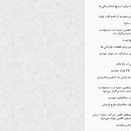
را» برای تسریع امدادرسانی به
خودرو از ناحیه افت تولید
ردهمین دوره ثبت درخواست
درو برگزار شد
ح قیمت
 برای قطعات وارداتی ها
ای مشارکت در تولید خودرو
در راه بازار
و
ا پایش را؛ با هم بیندازیمش
ردهمین دوره ثبت درخواست
رو شنبه برگزار می‌شود
ه‌لایه‌ای» خودرو
ول متقاضیان طرح فروش
 خودروهای ناقص شرکت سایپا / بیش