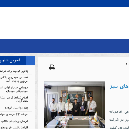
آخرین عناوی
بدقولی لوسید برای عرضه
نخستین خودروی پلاگین 
ترکیبی به بازار آمد
‌های سبز
رونمایی چین از اولین است
خودروهای خودران
اعلام شرایط فروش مشار
هفته آینده
بهار زیان‌ساز خودرو
، تفاهم‌نامه
عرضه ۴۲ درصدی سهام تودلی سایپا
سبز در شرکت
فروش بی‌وای‌دی شتاب 
خودروی کشور
افزایش قیمت خودروهای 