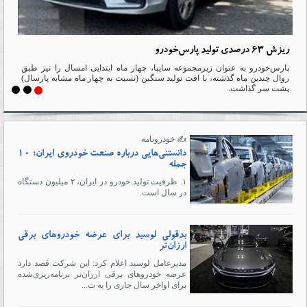
ریزش 63 درصدی تولید پارس‌خودرو
،
پارس‌خودرو به عنوان زیرمجموعه سایپا، چهار ماه ابتدایی امسال را نیز طبق
روال چندین ماه گذشته، با افت تولید سنگین (نسبت به چهار ماه مشابه پارسال)
پشت سر گذاشت.
✍️ خودرونامه
دانستنی‌هایی درباره صنعت خودروی ایران؛ ۱۰
جمله
۱. ظرفیت تولید خودرو در ایران، ۲ میلیون دستگاه
در سال است.
بدقولی لوسید برای عرضه خودروهای برقی
ارزان‌تر
مدیرعامل لوسید اعلام کرد: این شرکت قصد دارد
عرضه خودروهای برقی ارزان‌تر برنامه‌ریزی‌شده
برای اواخر سال جاری را به ت...