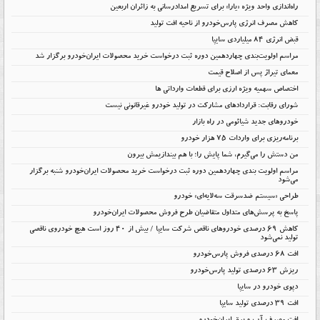
راه‌اندازی واحد ویژه «یارا» برای تسریع امدادرسانی به زائران اربعین
کاهش مصرف انرژی پارس‌خودرو از ناحیه افت تولید
قبض انرژی ۸۴ میلیاردی سایپا
مراسم اولویت‌بندی چهاردهمین دوره ثبت درخواست خرید محصولات ایران‌خودرو برگزار شد
معمای تیراژ پس از اصلاح قیمت
اختصاص سهمیه ویژه ارزی برای قطعات وارداتی ها
شورای رقابت: قراردادهای مشارکت در تولید خودرو غیرقانونی نیست
خودروهای جدید شیائومی در راه بازار
برنامه‌ریزی برای واردات ۷۵ هزار خودرو
من دستش را می‌گیرم، شما پایش را؛ با هم بیندازیمش بیرون
مراسم اولویت بندی چهاردهمین دوره ثبت درخواست خرید محصولات ایران‌خودرو شنبه برگزار
می‌شود
طراحی «سیستم ضدسرقت سه‌لایه‌ای» خودرو
پاسخ به پرسش‌های متداول متقاضیان طرح فروش محصولات ایران‌خودرو
کاهش ۶۹ درصدی خودروهای ناقص شرکت سایپا / بیش از ۴۰ روز است هیچ خودروی ناقصی
تولید نمی‌شود
افت 68 درصدی فروش پارس‌خودرو
ریزش 63 درصدی تولید پارس‌خودرو
دپوی خودرو در سایپا
افت ۳۹ درصدی تولید سایپا