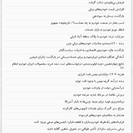
فروش بی‌وای‌دی شتاب گرفت
افزایش قیمت خودروهای برقی
بازگشت نیسان به سوددهی
اسب بخار در صنعت خودرو به چه معناست؟/ تاریخچه+ مفهوم
انتقال تورم خودرو به بازار خدمات
جزئیات تردد خودرو با پلاک منطقه آزاد انزلی
رشد ۱۲۰درصدی صادرات خودروهای برقی چین
بازگشت واژه «خودروی اقتصادی» به ادبیات سیاست‌گذار
آمادگی ناوگان امدادی ایران‌خودرو برای خدمات‌رسانی در بازگشت زائران اربعین
نتایج چهاردهمین دوره اولویت‌بندی درخواست‌های ثبت شده خرید محصولات ایران خودرو اعلام
شد
هزینه ۱۷.۷ میلیاردی بهمن بابت انرژی
رشد درآمد گروه بهمن با وجود افت تولید
درآمدزایی دولت از واردات خودرو
ریزش تقاضا در مرحله جدید عرضه خودرو
برنامه‌ریزی فورد برای ورود چینی‌ها به بازار آمریکا
چراغ سبز گمرک برای واردات اتوبوس‌های کارکرده
هشدار به متقاضیان خودروهای فرسوده
قراردادهای یک‌طرفه خودروسازان با قطعه‌سازان/ انجمن‌های صنفی ورود کنند
برخی مشتریان سایپا از تأخیر طولانی در تحویل شاهین گلایه دارند