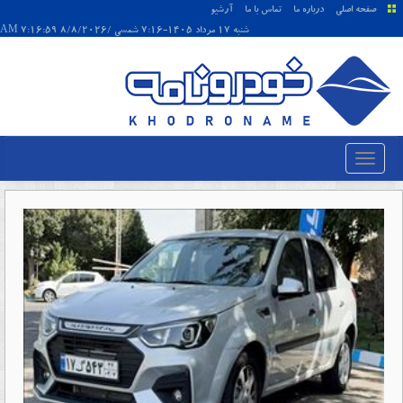
صفحه اصلی
درباره ما
تماس با ما
آرشیو
شنبه 17 مرداد 1405-7:16 شمسی /8/8/2026 7:16:59 AM