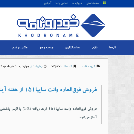
صفحه اصلی
درباره ما
تماس با ما
آرشیو
تازه‌ها
بازار
سیاستگذاری
جست و جو
عکس و فیلم
گروه مطلب:
کد مطلب:
74677
زمان انتشار:
چهارشنبه 20 خرداد 1405-16:44
فروش فوق‌العاده وانت سایپا۱۵۱ از هفته آینده
فروش فوق‌العاده وانت سایپا۱۵۱ ارتقاءیافته
آغاز می‌شود.