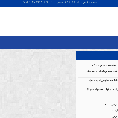
جمعه 16 مرداد 1405-9:57 شمسی /8/7/2026 9:57:22 AM
ن
 خودروهای برقی ارزان‌تر
هیبریدی بی‌وای‌دی با سوخت
انداردهای ایمنی اجباری برای
کت در تولید محصول سایپا از
گرفت
برقی