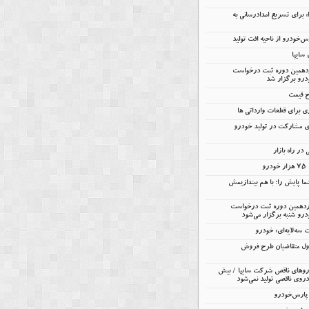
را» برای تسریع امدادرسانی به
خودرو از ناحیه افت تولید
ردهمین دوره ثبت درخواست
درو برگزار شد
ح قیمت
 برای قطعات وارداتی ها
ای مشارکت در تولید خودرو
در راه بازار
و
ا پایش را؛ با هم بیندازیمش
ردهمین دوره ثبت درخواست
رو شنبه برگزار می‌شود
ه‌لایه‌ای» خودرو
ول متقاضیان طرح فروش
 خودروهای ناقص شرکت سایپا / بیش