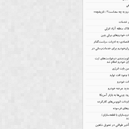
هی
و به چه معناست؟/ تاریخچه+
ار خدمات
اک منطقه آزاد انزلی
تصادی» به ادبیات سیاست‌گذار
یران‌خودرو برای خدمات‌رسانی در
ولویت‌بندی درخواست‌های ثبت
ن خودرو اعلام شد
 وجود افت تولید
دات خودرو
جدید عرضه خودرو
ود چینی‌ها به بازار آمریکا
ردات اتوبوس‌های کارکرده
روهای فرسوده
روسازان با قطعه‌سازان/
ند
تأخیر طولانی در تحویل شاهین