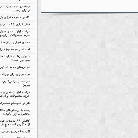
گلایه دارند
راه‌اندازی واحد ویژه «یا
زائران اربعین
کاهش مصرف انرژی پارس‌
قبض انرژی ۸۴ میلیاردی سایپا
مراسم اولویت‌بندی چها
خرید محصولات ایران‌خو
معمای تیراژ پس از اصلا
اختصاص سهمیه ویژه ارزی
شورای رقابت: قرارداده
غیرقانونی نیست
خودروهای جدید شیائومی 
برنامه‌ریزی برای واردات ۷۵ هزار خودر
من دستش را می‌گیرم، شم
بیرون
مراسم اولویت بندی چها
خرید محصولات ایران‌خود
طراحی «سیستم ضدسرقت س
پاسخ به پرسش‌های متدا
محصولات ایران‌خودرو
کاهش ۶۹ درصدی
از ۴۰ روز است هیچ خودروی ناقصی تولید نمی‌شود
افت 68 درصدی فروش پارس‌خودرو