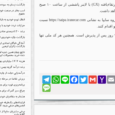
به گزارش خودرونامه، فروش فوق‌العاده وانت سایپا۱۵۱ ارتقاءیافته (GX) با لاینر پاششی از ساعت ۱۰ صبح
بازگشت نیسان به سودد
اسب بخار در صنعت خودر
مفهوم
روه سایپا به نشانی
https://saipa.iranecar.com
نسبت
انتقال تورم خودرو به باز
اقدام کنند.
جزئیات تردد خودرو با پل
رشد ۱۲۰درصدی صادرات خودروهای برقی چین
لازم به ذکر است که در فروش فوق‌العاده زمان تحویل ۹۰ روز پس از پذیرش است. همچنین هر کد ملی تنها
بازگشت واژه «خودروی اق
آمادگی ناوگان امدادی ا
بازگشت زائران اربعین
نتایج چهاردهمین دوره ا
شده خرید محصولات ایرا
هزینه ۱۷.۷ میلیاردی بهمن بابت انرژی
رشد درآمد گروه بهمن با
درآمدزایی دولت از وار
Telegram
WhatsApp
Line
Facebook
Twitter
Gmail
Yahoo
Emai
ریزش تقاضا در مرحله 
Mail
برنامه‌ریزی فورد برای ور
Message
چراغ سبز گمرک برای وا
هشدار به متقاضیان خود
قراردادهای یک‌طرفه خود
انجمن‌های صنفی ورود کن
برخی مشتریان سایپا از 