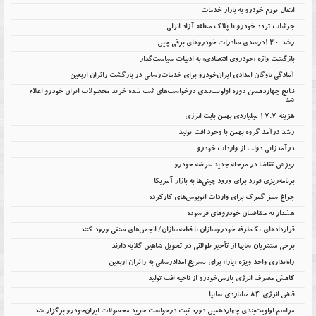
انتقال تورم خودرو به بازار خدمات
جزئیات تردد خودرو با پلاک منطقه آزاد انزلی
رشد ۱۲۰درصدی صادرات خودروهای برقی چین
بازگشت واژه «خودروی اقتصادی» به ادبیات سیاست‌گذار
آمادگی ناوگان امدادی ایران‌خودرو برای خدمات‌رسانی در بازگشت زائران اربعین
نتایج چهاردهمین دوره اولویت‌بندی درخواست‌های ثبت شده خرید محصولات ایران خودرو اعلام
شد
هزینه ۱۷.۷ میلیاردی بهمن بابت انرژی
رشد درآمد گروه بهمن با وجود افت تولید
درآمدزایی دولت از واردات خودرو
ریزش تقاضا در مرحله جدید عرضه خودرو
برنامه‌ریزی فورد برای ورود چینی‌ها به بازار آمریکا
چراغ سبز گمرک برای واردات اتوبوس‌های کارکرده
هشدار به متقاضیان خودروهای فرسوده
قراردادهای یک‌طرفه خودروسازان با قطعه‌سازان/ انجمن‌های صنفی ورود کنند
برخی مشتریان سایپا از تأخیر طولانی در تحویل شاهین گلایه دارند
راه‌اندازی واحد ویژه «یارا» برای تسریع امدادرسانی به زائران اربعین
کاهش مصرف انرژی پارس‌خودرو از ناحیه افت تولید
قبض انرژی ۸۴ میلیاردی سایپا
مراسم اولویت‌بندی چهاردهمین دوره ثبت درخواست خرید محصولات ایران‌خودرو برگزار شد