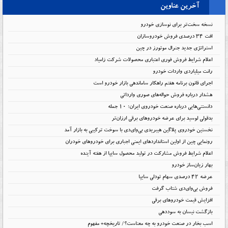
آخرین عناوین
نسخه سخت‌تر برای نوسازی خودرو
افت ۳۴ درصدی فروش خودروسازان
استراتژی جدید جنرال موتورز در چین
اعلام شرایط فروش فوری اعتباری محصولات شرکت زامیاد
رانت میلیاردی واردات خودرو
اجرای قانون برنامه هفتم راهکار ساماندهی بازار خودرو است
هشدار درباره فروش حواله‌های صوری وارداتی
دانستنی‌هایی درباره صنعت خودروی ایران؛ ۱۰ جمله
بدقولی لوسید برای عرضه خودروهای برقی ارزان‌تر
نخستین خودروی پلاگین هیبریدی بی‌وای‌دی با سوخت ترکیبی به بازار آمد
رونمایی چین از اولین استانداردهای ایمنی اجباری برای خودروهای خودران
اعلام شرایط فروش مشارکت در تولید محصول سایپا از هفته آینده
بهار زیان‌ساز خودرو
عرضه ۴۲ درصدی سهام تودلی سایپا
فروش بی‌وای‌دی شتاب گرفت
افزایش قیمت خودروهای برقی
بازگشت نیسان به سوددهی
اسب بخار در صنعت خودرو به چه معناست؟/ تاریخچه+ مفهوم