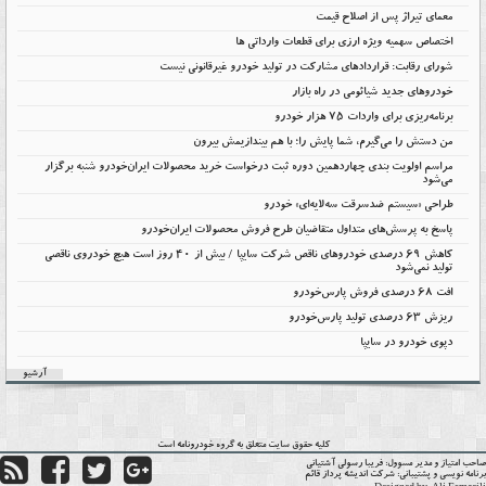
معمای تیراژ پس از اصلاح قیمت
اختصاص سهمیه ویژه ارزی برای قطعات وارداتی ها
شورای رقابت: قراردادهای مشارکت در تولید خودرو غیرقانونی نیست
خودروهای جدید شیائومی در راه بازار
برنامه‌ریزی برای واردات ۷۵ هزار خودرو
من دستش را می‌گیرم، شما پایش را؛ با هم بیندازیمش بیرون
مراسم اولویت بندی چهاردهمین دوره ثبت درخواست خرید محصولات ایران‌خودرو شنبه برگزار
می‌شود
طراحی «سیستم ضدسرقت سه‌لایه‌ای» خودرو
پاسخ به پرسش‌های متداول متقاضیان طرح فروش محصولات ایران‌خودرو
کاهش ۶۹ درصدی خودروهای ناقص شرکت سایپا / بیش از ۴۰ روز است هیچ خودروی ناقصی
تولید نمی‌شود
افت 68 درصدی فروش پارس‌خودرو
ریزش 63 درصدی تولید پارس‌خودرو
دپوی خودرو در سایپا
آرشیو
کلیه حقوق سایت متعلق به گروه
خودرونامه
است
حب امتیاز و مدیر مسوول:
فریبا رسولی آشتیانی
نامه نویسی و پشتیبانی:
شرکت اندیشه پرداز قائم