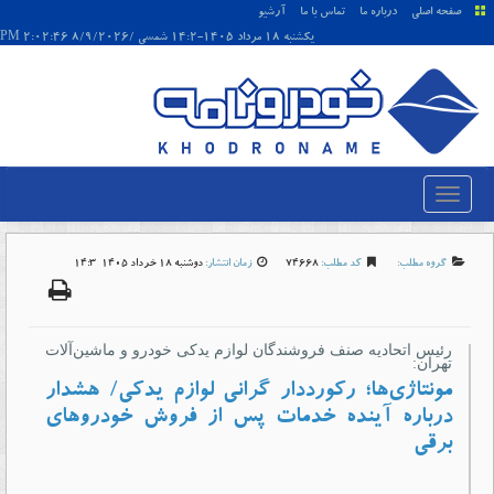
صفحه اصلی
درباره ما
تماس با ما
آرشیو
يکشنبه 18 مرداد 1405-14:2 شمسی /8/9/2026 2:02:46 PM
گروه مطلب:
کد مطلب:
74668
زمان انتشار:
دوشنبه 18 خرداد 1405-14:3
رئیس اتحادیه صنف فروشندگان لوازم یدکی خودرو و ماشین‌آلات
تهران:
مونتاژی‌ها؛ رکورددار گرانی لوازم یدکی/ هشدار
درباره آینده خدمات پس از فروش خودروهای
برقی