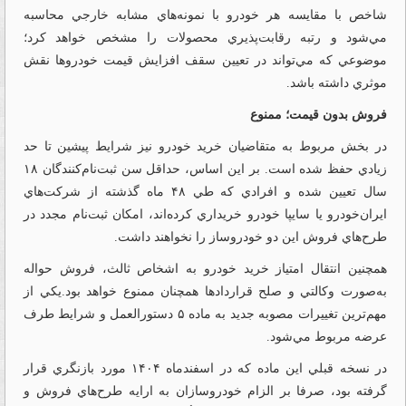
شاخص با مقايسه هر خودرو با نمونه‌هاي مشابه خارجي محاسبه
مي‌شود و رتبه رقابت‌پذيري محصولات را مشخص خواهد كرد؛
موضوعي كه مي‌تواند در تعيين سقف افزايش قيمت خودروها نقش
موثري داشته باشد.
فروش بدون قيمت؛ ممنوع
در بخش مربوط به متقاضيان خريد خودرو نيز شرايط پيشين تا حد
زيادي حفظ شده است. بر اين اساس، حداقل سن ثبت‌نام‌كنندگان ۱۸
سال تعيين شده و افرادي كه طي ۴۸ ماه گذشته از شركت‌هاي
ايران‌خودرو يا سايپا خودرو خريداري كرده‌اند، امكان ثبت‌نام مجدد در
طرح‌هاي فروش اين دو خودروساز را نخواهند داشت.
همچنين انتقال امتياز خريد خودرو به اشخاص ثالث، فروش حواله
به‌صورت وكالتي و صلح قراردادها همچنان ممنوع خواهد بود.يكي از
مهم‌ترين تغييرات مصوبه جديد به ماده ۵ دستورالعمل و شرايط طرف
عرضه مربوط مي‌شود.
در نسخه قبلي اين ماده كه در اسفندماه ۱۴۰۴ مورد بازنگري قرار
گرفته بود، صرفا بر الزام خودروسازان به ارايه طرح‌هاي فروش و