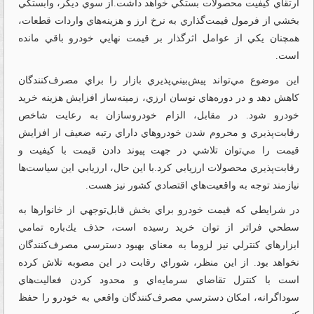
ارتقاي كيفيت محصولات بستگي خواهد داشت.از سوي ديگر، وابستگي
بخشي از فرمول قيمت‌گذاري به نرخ ارز و هزينه‌هاي واردات قطعات،
همچنان يكي از عوامل اثرگذار بر قيمت نهايي خودرو باقي مانده
است.
اين موضوع مي‌تواند پيش‌بيني‌پذيري بازار را براي مصرف‌كنندگان
كاهش دهد و در دوره‌هاي نوسان ارزي، زمينه‌ساز افزايش هزينه خريد
خودرو شود. در مقابل، الزام خودروسازان به رعايت شاخص
رقابت‌پذيري و محروم شدن خودروهاي داراي رتبه ضعيف از افزايش
قيمت را مي‌توان تلاشي در جهت پيوند دادن قيمت با كيفيت و
رقابت‌پذيري محصولات ارزيابي كرد.با اين حال، ارزيابي اين سياست‌ها
نيازمند توجه به واقعيت‌هاي اقتصادي كشور نيز هست.
در شرايطي كه قيمت خودرو براي بخش قابل‌توجهي از خانوارها به
سطحي فراتر از توان خريد رسيده است، حذف يك‌باره تمامي
ابزارهاي كنترلي نيز لزوما به معناي بهبود دسترسي مصرف‌كنندگان
نخواهد بود. از اين منظر، شوراي رقابت در اين مصوبه تلاش كرده
است با كنترل تقاضاي سرمايه‌اي و محدود كردن فعاليت‌هاي
سوداگرانه، امكان دسترسي مصرف‌كنندگان واقعي به خودرو را حفظ