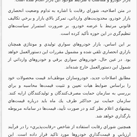
در متن اصلاحيه، شوراي رقابت با اشاره به تداوم وضعيت انحصاري
بازار خودرو، محدوديت‌هاي وارداتي، تمركز بالاي بازار و برخي تكاليف
قانوني مرتبط با عرضه خودرو، بر ضرورت استمرار سياست‌هاي
تنظيم‌گري در اين حوزه تأكيد كرده است.
بر اين اساس، بازار خودروهاي سواري توليدي و مونتاژي همچنان
بازاري انحصاري تلقي شده و مشمول مقررات اين دستورالعمل خواهد
بود. در عين حال، خودروهاي سواري برقي و خودروهاي وارداتي از
شمول اين دستورالعمل خارج شده‌اند.
مطابق اصلاحات جديد، خودروسازان موظف‌اند قيمت محصولات خود
را براساس ضوابط هيات تعيين و تثبيت قيمت‌ها محاسبه و براي
بررسي به سازمان حمايت مصرف‌كنندگان و توليدكنندگان ارايه كنند.
سازمان حمايت نيز حداكثر ظرف يك ماه بايد درباره قيمت‌هاي
پيشنهادي اعلام نظر كند و در صورت تأييد، قيمت‌ها در سامانه مربوطه
بارگذاري خواهد شد.
همچنين شوراي رقابت استفاده از شاخص «رقابت‌پذيري» را در فرآيند
ارزيابي و قيمت‌گذاري خودروها مورد تاكيد قرار داده است. اين