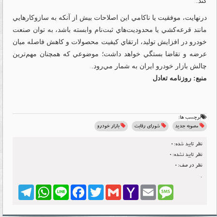
كند.
در‌نهايت، موفقيت يا ناكامي اين اصلاحات بيش از آنكه به سازوكارهايي
مانند قرعه‌كشي يا محدوديت‌هاي ثبت‌نام وابسته باشد، به توان صنعت
خودرو در افزايش توليد، ارتقاي كيفيت محصولات و كاهش فاصله ميان
عرضه و تقاضا بستگي خواهد داشت؛ موضوعي كه همچنان مهم‌ترين
چالش بازار خودرو ايران به شمار مي‌رود.
منبع: روزنامه تعادل
برچسب ها:
مصوبه جدید
شورای رقابت
بازار خودرو
نظر تایید شده:0
نظر تایید نشده:0
نظر در صف:0
.
Telegram
WhatsApp
Line
Facebook
Twitter
Gmail
Yahoo
Email
Message
Mail