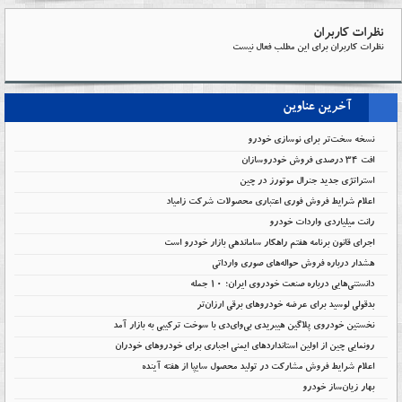
نظرات کاربران
نظرات کاربران برای این مطلب فعال نیست
آخرین عناوین
نسخه سخت‌تر برای نوسازی خودرو
افت ۳۴ درصدی فروش خودروسازان
استراتژی جدید جنرال موتورز در چین
اعلام شرایط فروش فوری اعتباری محصولات شرکت زامیاد
رانت میلیاردی واردات خودرو
اجرای قانون برنامه هفتم راهکار ساماندهی بازار خودرو است
هشدار درباره فروش حواله‌های صوری وارداتی
دانستنی‌هایی درباره صنعت خودروی ایران؛ ۱۰ جمله
بدقولی لوسید برای عرضه خودروهای برقی ارزان‌تر
نخستین خودروی پلاگین هیبریدی بی‌وای‌دی با سوخت ترکیبی به بازار آمد
رونمایی چین از اولین استانداردهای ایمنی اجباری برای خودروهای خودران
اعلام شرایط فروش مشارکت در تولید محصول سایپا از هفته آینده
بهار زیان‌ساز خودرو