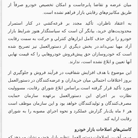
ميان عرضه و تقاضا پابرجاست و امكان تخصيص خودرو صرفاً از
طريق مكانيزم‌هاي رقابتي بازار فراهم نشده است.
به اعتقاد ناظران، تأكيد مجدد بر قرعه‌كشي در كنار استمرار
محدوديت‌هاي خريد، بيانگر آن است كه سياستگذار هنوز شرايط بازار
خودرو را براي حذف كامل ابزارهاي كنترلي و حركت به سمت رقابت
آزاد مهيا نمي‌داند.در بخش ديگري از دستورالعمل نيز تصريح شده
است كه خودروسازان حق پيش‌فروش خودروهايي را كه قيمت نهايي
آنها تعيين و ابلاغ نشده است، ندارند.
اين موضوع با هدف افزايش شفافيت در فرآيند فروش و جلوگيري از
بروز اختلافات احتمالي ميان خريداران و عرضه‌كنندگان در دستورالعمل
مورد تأكيد قرار گرفته است.براساس ابلاغ شوراي رقابت، مسووليت
نظارت بر اجراي اين دستورالعمل برعهده سازمان حمايت
مصرف‌كنندگان و توليدكنندگان خواهد بود و اين سازمان موظف است
هر ۶ ماه يك‌بار گزارش عملكرد و نحوه اجراي مصوبه را به شوراي
رقابت ارايه كند.
كاستي‌هاي اصلاحات بازار خودرو
مرور آخرين اصلاحات دستورالعمل تنظيم بازار خودرو نشان مي‌دهد كه