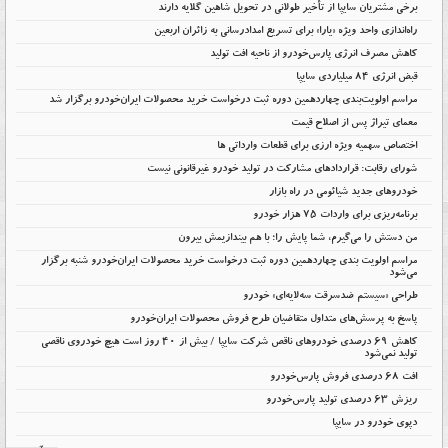
برخی مشتریان سایپا از تأخیر طولانی در تحویل شاهین گلایه دارند
راه‌اندازی واحد ویژه «یارا» برای تسریع امدادرسانی به زائران اربعین
کاهش مصرف انرژی پارس‌خودرو از ناحیه افت تولید
قبض انرژی ۸۴ میلیاردی سایپا
مراسم اولویت‌بندی چهاردهمین دوره ثبت درخواست خرید محصولات ایران‌خودرو برگزار شد
معمای تیراژ پس از اصلاح قیمت
اختصاص سهمیه ویژه ارزی برای قطعات وارداتی ها
شورای رقابت: قراردادهای مشارکت در تولید خودرو غیرقانونی نیست
خودروهای جدید شیائومی در راه بازار
برنامه‌ریزی برای واردات ۷۵ هزار خودرو
من دستش را می‌گیرم، شما پایش را؛ با هم بیندازیمش بیرون
مراسم اولویت بندی چهاردهمین دوره ثبت درخواست خرید محصولات ایران‌خودرو شنبه برگزار
می‌شود
طراحی «سیستم ضدسرقت سه‌لایه‌ای» خودرو
پاسخ به پرسش‌های متداول متقاضیان طرح فروش محصولات ایران‌خودرو
کاهش ۶۹ درصدی خودروهای ناقص شرکت سایپا / بیش از ۴۰ روز است هیچ خودروی ناقصی
تولید نمی‌شود
افت 68 درصدی فروش پارس‌خودرو
ریزش 63 درصدی تولید پارس‌خودرو
دپوی خودرو در سایپا