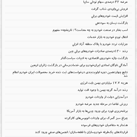
عرضه ۴۲ درصدی سهام تودلی سایپا
فروش بی‌وای‌دی شتاب گرفت
افزایش قیمت خودروهای برقی
بازگشت نیسان به سوددهی
اسب بخار در صنعت خودرو به چه معناست؟/ تاریخچه+ مفهوم
انتقال تورم خودرو به بازار خدمات
جزئیات تردد خودرو با پلاک منطقه آزاد انزلی
رشد ۱۲۰درصدی صادرات خودروهای برقی چین
بازگشت واژه «خودروی اقتصادی» به ادبیات سیاست‌گذار
آمادگی ناوگان امدادی ایران‌خودرو برای خدمات‌رسانی در بازگشت زائران اربعین
نتایج چهاردهمین دوره اولویت‌بندی درخواست‌های ثبت شده خرید محصولات ایران خودرو اعلام
شد
هزینه ۱۷.۷ میلیاردی بهمن بابت انرژی
رشد درآمد گروه بهمن با وجود افت تولید
درآمدزایی دولت از واردات خودرو
ریزش تقاضا در مرحله جدید عرضه خودرو
برنامه‌ریزی فورد برای ورود چینی‌ها به بازار آمریکا
چراغ سبز گمرک برای واردات اتوبوس‌های کارکرده
هشدار به متقاضیان خودروهای فرسوده
قراردادهای یک‌طرفه خودروسازان با قطعه‌سازان/ انجمن‌های صنفی ورود کنند