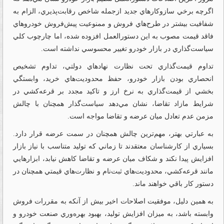
اگرچه برخي سازوكارهاي جديد ازجمله شاخص رقابت‌پذيري، الزام به
شفافيت بيشتر در طرح‌هاي فروش و ممنوعيت پيش‌فروش خودروهاي
فاقد قيمت مصوب به اين دستورالعمل افزوده شده، اما چارچوب كلي
سياست‌گذاري در بازار خودرو تغيير محسوسي نداشته است.
تداوم قيمت‌گذاري تحت نظارت نهادهاي دولتي، تداوم تشخيص
انحصاري بودن بازار خودرو، حفظ محدوديت‌هاي خريد، وابستگي
بخشي از قيمت‌گذاري به نرخ ارز و تاكيد مجدد بر قرعه‌كشي در
شرايط مازاد تقاضا، نشان مي‌دهد سياست‌گذار همچنان با چالش
مزمن عدم تعادل ميان عرضه و تقاضا مواجه است.
به عبارتي بهتر، مهم‌ترين چالش همچنان در سمت عرضه قرار دارد.
بسياري از كارشناسان معتقدند تا زماني كه توليد متناسب با نياز بازار
افزايش پيدا نكند و شكاف ميان عرضه و تقاضا كاهش نيابد، ابزارهايي
مانند قرعه‌كشي، محدوديت‌هاي ثبت‌نام و نظارت‌هاي قيمتي همچنان در
دستور كار باقي خواهند ماند.
به همين دليل، موفقيت اصلاحات اخير بيش از آنكه به مقررات فروش
وابسته باشد، به ميزان افزايش توليد، بهبود بهره‌وري صنعت خودرو و