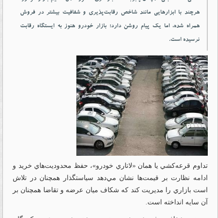
هرچند با ابزارهايی مانند شاخص رقابت‌پذيری و شفافيت بيشتر در فروش
همراه شده، اما يك پيام روشن دارد؛ بازار خودرو هنوز به ايستگاه رقابت
نرسيده است.
تداوم قرعه‌كشي يا همان «لاتاري خودرو»، حفظ محدوديت‌هاي خريد و
ادامه نظارت بر قيمت‌ها نشان مي‌دهد سياستگذار همچنان در تلاش
است بازاري را مديريت كند كه شكاف ميان عرضه و تقاضا همچنان بر
آن سايه انداخته است.