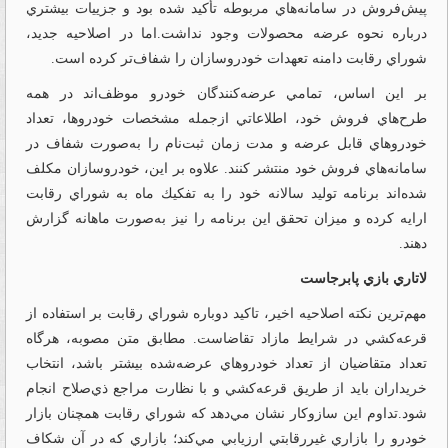
پيش‌فروش در سامانه‌هاي مربوطه تأكيد شده بود و جزييات بيشتري
درباره نحوه عرضه محصولات وجود نداشت.اما در اصلاحيه جديد،
شوراي رقابت دامنه تعهدات خودروسازان را شفاف‌تر كرده است.
بر اين اساس، تمامي عرضه‌كنندگان خودرو موظف‌اند در همه
طرح‌هاي فروش خود، اطلاعاتي ازجمله مشخصات خودروها، تعداد
خودروهاي قابل عرضه و مدت زمان ثبت‌نام را به‌صورت شفاف در
سامانه‌هاي فروش خود منتشر كنند. علاوه بر اين، خودروسازان مكلف
شده‌اند برنامه توليد سالانه خود را به تفكيك ماه به شوراي رقابت
ارايه كرده و ميزان تحقق اين برنامه را نيز به‌صورت ماهانه گزارش
دهند.
لاتاري بازي پابرجاست
مهم‌ترين نكته اصلاحيه اخير، تاكيد دوباره شوراي رقابت بر استفاده از
قرعه‌كشي در شرايط مازاد تقاضاست. مطابق متن مصوبه، هرگاه
تعداد متقاضيان از تعداد خودروهاي عرضه‌شده بيشتر باشد، انتخاب
خريداران بايد از طريق قرعه‌كشي و با نظارت مراجع ذي‌صلاح انجام
شود.تداوم اين سازوكار نشان مي‌دهد كه شوراي رقابت همچنان بازار
خودرو را بازاري غيررقابتي ارزيابي مي‌كند؛ بازاري كه در آن شكاف