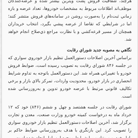
هرچند، شفافيت فروش پشت ويترين بيشتر شده و عرضه‌كنندگان
موظف‌اند اطلاعات مربوط به مشخصات خودروها، تعداد عرضه و بازه
زماني ثبت‌نام را به‌صورت روشن در سامانه‌هاي فروش منتشر كنند؛
اما در شرايطي كه تقاضا از عرضه پيشي بگيرد، انتخاب خريداران
همچنان از مسير قرعه‌كشي و با نظارت مراجع ذي‌صلاح انجام خواهد
شد.
نگاهي به مصوبه جديد شوراي رقابت
براساس آخرين اصلاحات دستورالعمل تنظيم بازار خودروي سواري كه
در جلسه ۸۴۶ شوراي رقابت به تصويب رسيده است، ضوابط فروش
خودرو با تغييراتي همراه شد. اين دستورالعمل باتوجه به تداوم شرايط
انحصاري در بازار خودرو، محدوديت واردات، تمركز بالاي بازار و برخي
تكاليف قانوني مرتبط با عرضه خودرو تدوين و به‌روزرساني شده
است.
شوراي رقابت در جلسه هشتصد و چهل و ششم (۸۴۶) خود كه ۱۲
خرداد ماه به درخواست كميته خودرو وزارت صنعت، معدن و تجارت
برگزار شد، آخرين اصلاحات دستورالعمل تنظيم بازار خودروي سواري
را تصويب كرد. اين بازنگري با هدف به‌روزرساني ضوابط حاكم بر
بازار خودرو و متناسب با شرايط موجود اين بازار انجام شده است.