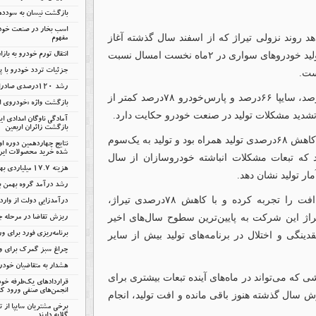
بازگشت نیسان به سودد
اسب بخار در صنعت خودر
د روند نزولی تیراژ که از اسفند سال گذشته آغاز
مفهوم
شده بود در اردیبهشت نیز ادامه یافته، به‌طوری‌که مجموع تولید خودروهای سواری در ۲ماه نخست امسال نسبت
انتقال تورم خودرو به باز
جزئیات تردد خودرو با پل
رشد ۱۲۰درصدی صادرات خودروهای برقی چین
بررسی آمارها نشان می‌دهد ایران‌خودرو در این مدت ۳۳درصد، سایپا ۶۶درصد و پارس‌خودرو ۷۸درصد کمتر از
بازگشت واژه «خودروی اق
آمادگی ناوگان امدادی ا
بازگشت زائران اربعین
این افت سنگین در شرایطی رخ داده که فروردین‌ماه نیز با کاهش ۶۸درصدی تولید همراه بود و تولید به یک‌سوم
نتایج چهاردهمین دوره ا
شده خرید محصولات ایرا
د که تبعات مشکلات انباشته خودروسازان از سال
هزینه ۱۷.۷ میلیاردی بهمن بابت انرژی
رشد درآمد گروه بهمن با
اما در میان سه خودروساز بزرگ، پارس‌خودرو بیشترین افت را تجربه کرده و با کاهش ۷۸درصدی تیراژ،
درآمدزایی دولت از وار
ل شده است. تیراژ این شرکت به پایین‌ترین سطوح سال‌های اخیر
ریزش تقاضا در مرحله 
نگی و اختلال در برنامه‌های تولید بیش از سایر
برنامه‌ریزی فورد برای ور
چراغ سبز گمرک برای وا
هشدار به متقاضیان خود
۶درصدی قرار دارد؛ کاهشی که می‌تواند در ماه‌های آینده تبعات بیشتری برای
قراردادهای یک‌طرفه خود
انجمن‌های صنفی ورود کن
ش سال گذشته هنوز باقی مانده و افت تولید، انجام
برخی مشتریان سایپا از 