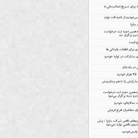
را» برای تسریع امدادرسانی به
خودرو از ناحیه افت تولید
ردهمین دوره ثبت درخواست
درو برگزار شد
ح قیمت
 برای قطعات وارداتی ها
ای مشارکت در تولید خودرو
در راه بازار
و
ا پایش را؛ با هم بیندازیمش
ردهمین دوره ثبت درخواست
رو شنبه برگزار می‌شود
ه‌لایه‌ای» خودرو
ول متقاضیان طرح فروش
 خودروهای ناقص شرکت سایپا / بیش