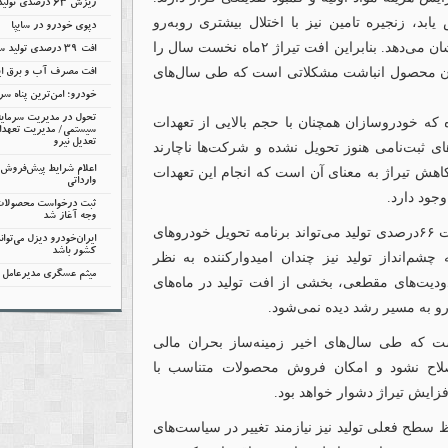
ریزش 63 درصدی تولید پارس‌خودرو
بد، زنجیره تامین نیز با اختلال بیشتری روبه‌رو
دپوی خودرو در سایپا
می‌شود. این چرخه معیوب در نهایت خود را در آمار تولید نشان می‌دهد. بنابراین افت تیراژ ۲ماه نخست سال را
افت ۳۹ درصدی تولید سایپا
ز آن محصول انباشت مشکلاتی است که طی سال‌های
افت مصرف آب و برق ای
خودرو؛ امن‌ترین پناه سر
تحول در مدیریت سرمایه
 که خودروسازان همچنان با حجم بالایی از تعهدات
سیستمی/ مدیریت تعهدات
تعدیل نیرو
ثبت‌نامی هنوز تحویل نشده و شرکت‌ها ناچارند
اهش تیراژ به معنای آن است که انجام این تعهدات
وارداتی
جود دارد.
ثبت درخواست محصولات ای
وجه آغاز شد
این موضوع به‌ویژه برای سایپا اهمیت بیشتری دارد؛ زیرا افت ۶۶درصدی تولید می‌تواند برنامه تحویل خودروهای
ایران‌خودرو دیزل می‌توا
کشور باشد
م‌انداز تولید نیز چندان امیدوارکننده به نظر
میثم عسگری مدیرعامل ش
ت‌های مقطعی، بخشی از افت تولید در ماه‌های
رو به مسیر رشد دیده نمی‌شود.
ت که طی سال‌های اخیر زمینه‌ساز بحران مالی
اصلاح نشود و امکان فروش محصولات متناسب با
افزایش تیراژ دشوار خواهد بود.
 سطح فعلی تولید نیز نیازمند تغییر در سیاست‌های