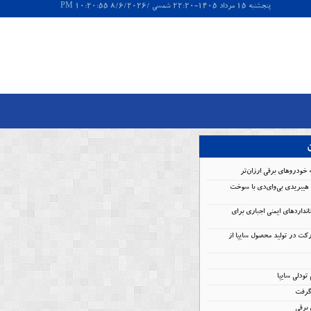
پنجشنبه 15 مرداد 1405-22:20 شمسی /8/6/2026 10:20:55 PM
ن
 خودروهای برقی ارزان‌تر
هیبریدی بی‌وای‌دی با سوخت
انداردهای ایمنی اجباری برای
کت در تولید محصول سایپا از
گرفت
برقی