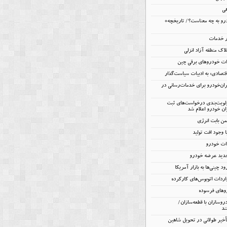
هی
و به چه معناست؟/ تاریخچه+
ار خدمات
اک منطقه آزاد انزلی
تصادی» به ادبیات سیاست‌گذار
یران‌خودرو برای خدمات‌رسانی در
ولویت‌بندی درخواست‌های ثبت
ن خودرو اعلام شد
 وجود افت تولید
دات خودرو
جدید عرضه خودرو
ود چینی‌ها به بازار آمریکا
ردات اتوبوس‌های کارکرده
روهای فرسوده
روسازان با قطعه‌سازان/
ند
تأخیر طولانی در تحویل شاهین