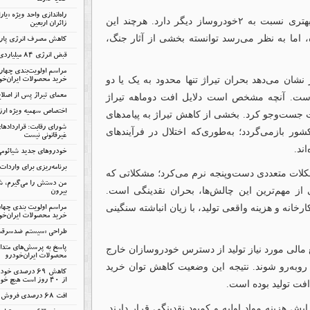
گلایه دارند
راه‌اندازی واحد ویژه «یا
در مقابل، ایران‌خودرو با وجود افت ۳۳درصدی، وضعیت بهتری نسبت به ۲خودروساز دیگر دارد. هرچند این
زائران اربعین
ما به نظر می‌رسد توانسته بخشی از آثار جنگ،
کاهش مصرف انرژی پارس‌
قبض انرژی ۸۴ میلیاردی سایپا
مراسم اولویت‌بندی چها
نشان می‌دهد بحران تیراژ تنها محدود به یک یا دو
خرید محصولات ایران‌خو
ت. آنچه مشخص است دلایل افت دوماهه تیراژ
معمای تیراژ پس از اصلا
اختصاص سهمیه ویژه ارزی
ت جست‌وجو کرد. بخشی از کاهش تیراژ به پیامدهای
شورای رقابت: قرارداده
 بازمی‌گردد؛ به‌طوری‌که اختلال در فرآیندهای
غیرقانونی نیست
ند.
خودروهای جدید شیائومی 
برنامه‌ریزی برای واردات ۷۵ هزار خودر
کلات متعددی دست‌وپنجه نرم می‌کرد؛ مشکلاتی که
من دستش را می‌گیرم، شم
 از مهم‌ترین این چالش‌ها، بحران نقدینگی است.
بیرون
نه و هزینه واقعی تولید، با زیان انباشته سنگینی
مراسم اولویت بندی چها
خرید محصولات ایران‌خود
طراحی «سیستم ضدسرقت س
الی مورد نیاز تولید از دسترس خودروسازان خارج
پاسخ به پرسش‌های متدا
محصولات ایران‌خودرو
وبه‌رو شوند. نتیجه این وضعیت کاهش توان خرید
کاهش ۶۹ درصدی
از ۴۰ روز است هیچ خودروی ناقصی تولید نمی‌شود
فت تولید بوده است.
افت 68 درصدی فروش پارس‌خودرو
یش هزینه مواد اولیه و کمبود نقدینگی قرار دارند.