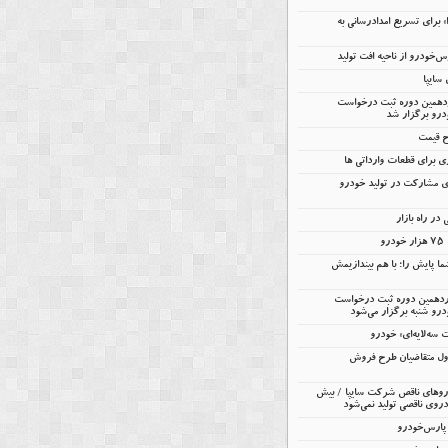
را» برای تسریع امدادرسانی به
خودرو از ناحیه افت تولید
ردهمین دوره ثبت درخواست
درو برگزار شد
ح قیمت
 برای قطعات وارداتی ها
ای مشارکت در تولید خودرو
در راه بازار
و
ا پایش را؛ با هم بیندازیمش
ردهمین دوره ثبت درخواست
رو شنبه برگزار می‌شود
ه‌لایه‌ای» خودرو
ول متقاضیان طرح فروش
 خودروهای ناقص شرکت سایپا / بیش