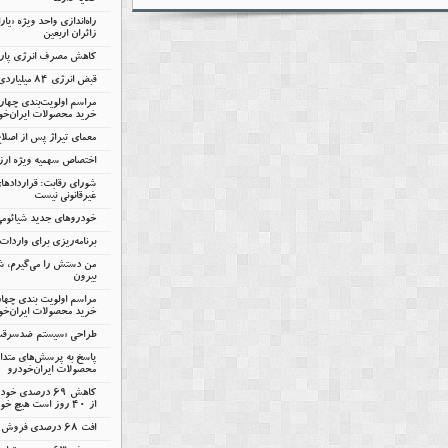
گلایه دارند
راه‌اندازی واحد ویژه «یا
زائران اربعین
کاهش مصرف انرژی پارس‌
قبض انرژی ۸۴ میلیاردی سایپا
مراسم اولویت‌بندی چها
خرید محصولات ایران‌خو
معمای تیراژ پس از اصلا
اختصاص سهمیه ویژه ارزی
شورای رقابت: قرارداده
غیرقانونی نیست
خودروهای جدید شیائومی 
برنامه‌ریزی برای واردات ۷۵ هزار خودر
من دستش را می‌گیرم، شم
بیرون
مراسم اولویت بندی چها
خرید محصولات ایران‌خود
طراحی «سیستم ضدسرقت س
پاسخ به پرسش‌های متدا
محصولات ایران‌خودرو
کاهش ۶۹ درصدی
از ۴۰ روز است هیچ خودروی ناقصی تولید نمی‌شود
افت 68 درصدی فروش پارس‌خودرو