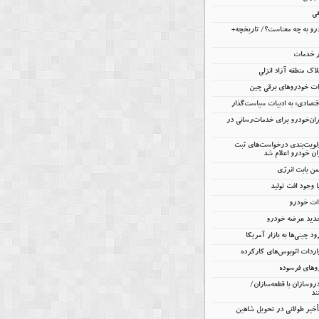
هی
و به چه معناست؟/ تاریخچه+
ار خدمات
اک منطقه آزاد انزلی
تصادی» به ادبیات سیاست‌گذار
یران‌خودرو برای خدمات‌رسانی در
ولویت‌بندی درخواست‌های ثبت
ن خودرو اعلام شد
 وجود افت تولید
دات خودرو
جدید عرضه خودرو
ود چینی‌ها به بازار آمریکا
ردات اتوبوس‌های کارکرده
روهای فرسوده
روسازان با قطعه‌سازان/
ند
تأخیر طولانی در تحویل شاهین