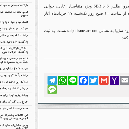
به گزارش خودرونامه، طرح ‌فروش مشارکت در تولید خودرو اطلس S با SBR ویژه متقاضیان عادی، جوانی
بازگشت نیسان به سودد
اسب بخار در صنعت خودر
جمعیت و حمایت از خانواده و جایگزینی خودروهای فرسوده از ساعت ۱۰ صبح روز یک‌شنبه ۱۷ خردادماه آغاز
مفهوم
انتقال تورم خودرو به باز
جزئیات تردد خودرو با پل
وه سایپا به نشانی
saipa.iranecar.com
نسبت به ثبت
رشد ۱۲۰درصدی صادرات خودروهای برقی چین
نند.
بازگشت واژه «خودروی اق
آمادگی ناوگان امدادی ا
بازگشت زائران اربعین
نتایج چهاردهمین دوره ا
شده خرید محصولات ایرا
هزینه ۱۷.۷ میلیاردی بهمن بابت انرژی
رشد درآمد گروه بهمن با
Telegram
WhatsApp
Line
Facebook
Twitter
Gmail
Yahoo
Emai
درآمدزایی دولت از وار
Mail
Message
ریزش تقاضا در مرحله 
برنامه‌ریزی فورد برای ور
چراغ سبز گمرک برای وا
هشدار به متقاضیان خود
قراردادهای یک‌طرفه خود
انجمن‌های صنفی ورود کن
برخی مشتریان سایپا از 