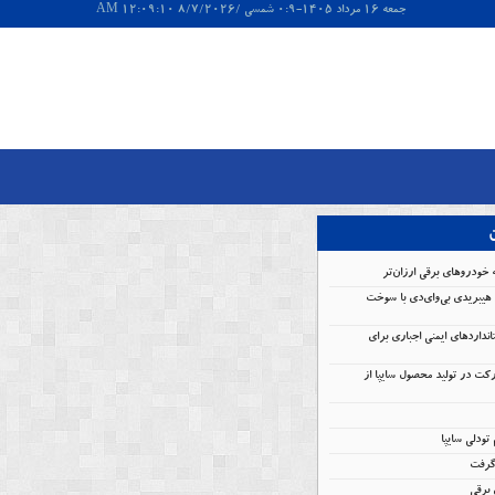
جمعه 16 مرداد 1405-0:9 شمسی /8/7/2026 12:09:10 AM
ن
 خودروهای برقی ارزان‌تر
هیبریدی بی‌وای‌دی با سوخت
انداردهای ایمنی اجباری برای
کت در تولید محصول سایپا از
گرفت
برقی