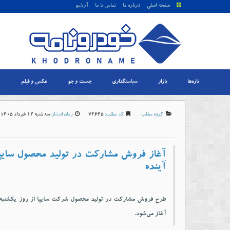
صفحه اصلی
درباره ما
تماس با ما
آرشیو
تازه‌ها
بازار
سیاستگذاری
جست و جو
عکس و فیلم
گروه مطلب:
کد مطلب:
74645
زمان انتشار:
سه شنبه 12 خرداد 1405-20:47
آغاز فروش مشارکت در تولید محصول سایپا 
آینده
آغاز می‌شود.