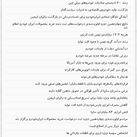
رشد ۱۲۰درصدی صادرات خودروهای برقی چین
بازگشت واژه «خودروی اقتصادی» به ادبیات سیاست‌گذار
آمادگی ناوگان امدادی ایران‌خودرو برای خدمات‌رسانی در بازگشت زائران اربعین
نتایج چهاردهمین دوره اولویت‌بندی درخواست‌های ثبت شده خرید محصولات ایران خودرو اعلام
شد
هزینه ۱۷.۷ میلیاردی بهمن بابت انرژی
رشد درآمد گروه بهمن با وجود افت تولید
درآمدزایی دولت از واردات خودرو
ریزش تقاضا در مرحله جدید عرضه خودرو
برنامه‌ریزی فورد برای ورود چینی‌ها به بازار آمریکا
چراغ سبز گمرک برای واردات اتوبوس‌های کارکرده
هشدار به متقاضیان خودروهای فرسوده
قراردادهای یک‌طرفه خودروسازان با قطعه‌سازان/ انجمن‌های صنفی ورود کنند
برخی مشتریان سایپا از تأخیر طولانی در تحویل شاهین گلایه دارند
راه‌اندازی واحد ویژه «یارا» برای تسریع امدادرسانی به زائران اربعین
کاهش مصرف انرژی پارس‌خودرو از ناحیه افت تولید
قبض انرژی ۸۴ میلیاردی سایپا
مراسم اولویت‌بندی چهاردهمین دوره ثبت درخواست خرید محصولات ایران‌خودرو برگزار شد
معمای تیراژ پس از اصلاح قیمت
اختصاص سهمیه ویژه ارزی برای قطعات وارداتی ها