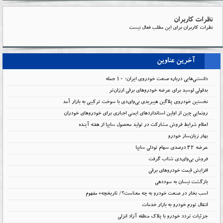
نظرات کاربران
نظرات کاربران برای این مطلب فعال نیست
آخرین عناوین
دانستنی‌هایی درباره صنعت خودروی ایران؛ ۱۰ جمله
بدقولی لوسید برای عرضه خودروهای برقی ارزان‌تر
نخستین خودروی پلاگین هیبریدی بی‌وای‌دی با سوخت ترکیبی به بازار آمد
رونمایی چین از اولین استانداردهای ایمنی اجباری برای خودروهای خودران
اعلام شرایط فروش مشارکت در تولید محصول سایپا از هفته آینده
بهار زیان‌ساز خودرو
عرضه ۴۲ درصدی سهام تودلی سایپا
فروش بی‌وای‌دی شتاب گرفت
افزایش قیمت خودروهای برقی
بازگشت نیسان به سوددهی
اسب بخار در صنعت خودرو به چه معناست؟/ تاریخچه+ مفهوم
انتقال تورم خودرو به بازار خدمات
جزئیات تردد خودرو با پلاک منطقه آزاد انزلی