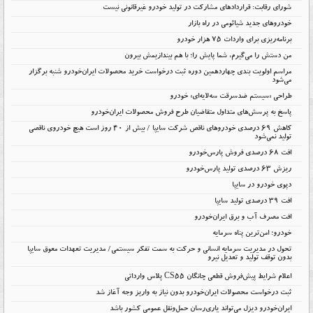
شورای رقابت: قراردادهای مشارکت در تولید خودرو غیرقانونی نیست
خودروهای جدید شیائومی در راه بازار
برنامه‌ریزی برای واردات ۷۵ هزار خودرو
من دستش را می‌گیرم، شما پایش را؛ با هم بیندازیمش بیرون
مراسم اولویت بندی چهاردهمین دوره ثبت درخواست خرید محصولات ایران‌خودرو شنبه برگزار
می‌شود
طراحی «سیستم ضدسرقت سه‌لایه‌ای» خودرو
پاسخ به پرسش‌های متداول متقاضیان طرح فروش محصولات ایران‌خودرو
کاهش ۶۹ درصدی خودروهای ناقص شرکت سایپا / بیش از ۴۰ روز است هیچ خودروی ناقصی
تولید نمی‌شود
افت 68 درصدی فروش پارس‌خودرو
ریزش 63 درصدی تولید پارس‌خودرو
دپوی خودرو در سایپا
افت ۳۹ درصدی تولید سایپا
افت مصرف آب و برق ایران‌خودرو
خودرو؛ امن‌ترین پناه سرمایه
تحول در مدیریت سرمایه انسانی و حرکت به سمت تفکر سیستمی/ مدیریت تعهدات معوق سایپا
بدون توقف تولید و تعدیل نیرو
اعلام شرایط پیش‌فروش قطعی چانگان CS55 پلاس وارداتی
ثبت درخواست محصولات ایران‌خودرو بدون نیاز به واریز وجه آغاز شد
ایران‌خودرو دیزل می‌تواند یاری‌رسان حمل‌ونقل عمومی کشور باشد