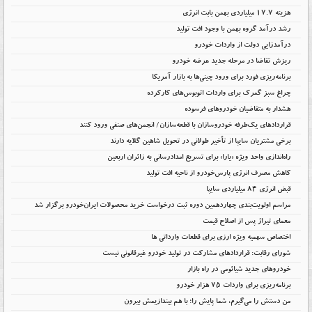
هزینه ۱۷.۷ میلیاردی بهمن بابت انرژی
رشد درآمد گروه بهمن با وجود افت تولید
درآمدزایی دولت از واردات خودرو
ریزش تقاضا در مرحله جدید عرضه خودرو
برنامه‌ریزی فورد برای ورود چینی‌ها به بازار آمریکا
چراغ سبز گمرک برای واردات اتوبوس‌های کارکرده
هشدار به متقاضیان خودروهای فرسوده
قراردادهای یک‌طرفه خودروسازان با قطعه‌سازان/ انجمن‌های صنفی ورود کنند
برخی مشتریان سایپا از تأخیر طولانی در تحویل شاهین گلایه دارند
راه‌اندازی واحد ویژه «یارا» برای تسریع امدادرسانی به زائران اربعین
کاهش مصرف انرژی پارس‌خودرو از ناحیه افت تولید
قبض انرژی ۸۴ میلیاردی سایپا
مراسم اولویت‌بندی چهاردهمین دوره ثبت درخواست خرید محصولات ایران‌خودرو برگزار شد
معمای تیراژ پس از اصلاح قیمت
اختصاص سهمیه ویژه ارزی برای قطعات وارداتی ها
شورای رقابت: قراردادهای مشارکت در تولید خودرو غیرقانونی نیست
خودروهای جدید شیائومی در راه بازار
برنامه‌ریزی برای واردات ۷۵ هزار خودرو
من دستش را می‌گیرم، شما پایش را؛ با هم بیندازیمش بیرون