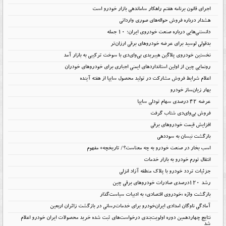
اجرای قانون برنامه هفتم راهکار ساماندهی بازار خودرو است
هشدار درباره فروش حواله‌های صوری وارداتی
دانستنی‌هایی درباره صنعت خودروی ایران؛ ۱۰ جمله
بدقولی لوسید برای عرضه خودروهای برقی ارزان‌تر
نخستین خودروی پلاگین هیبریدی بی‌وای‌دی با سوخت ترکیبی به بازار آمد
رونمایی چین از اولین استانداردهای ایمنی اجباری برای خودروهای خودران
اعلام شرایط فروش مشارکت در تولید محصول سایپا از هفته آینده
بهار زیان‌ساز خودرو
عرضه ۴۲ درصدی سهام تودلی سایپا
فروش بی‌وای‌دی شتاب گرفت
افزایش قیمت خودروهای برقی
بازگشت نیسان به سوددهی
اسب بخار در صنعت خودرو به چه معناست؟/ تاریخچه+ مفهوم
انتقال تورم خودرو به بازار خدمات
جزئیات تردد خودرو با پلاک منطقه آزاد انزلی
رشد ۱۲۰درصدی صادرات خودروهای برقی چین
بازگشت واژه «خودروی اقتصادی» به ادبیات سیاست‌گذار
آمادگی ناوگان امدادی ایران‌خودرو برای خدمات‌رسانی در بازگشت زائران اربعین
نتایج چهاردهمین دوره اولویت‌بندی درخواست‌های ثبت شده خرید محصولات ایران خودرو اعلام
شد