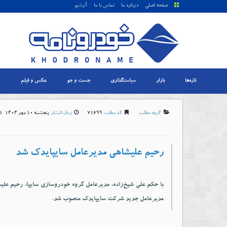
صفحه اصلی
درباره ما
تماس با ما
آرشیو
تازه‌ها
بازار
سیاستگذاری
جست و جو
عکس و فیلم
گروه مطلب:
کد مطلب:
71699
زمان انتشار:
پنجشنبه 10 مهر 1404-15:41
رحیم علیشاهی مدیرعامل سایپایدک شد
با حکم علی شیخ‌زاده، مدیرعامل گروه خودروسازی سایپا، رحیم علیش
مدیرعامل جدید شرکت سایپایدک منصوب شد.