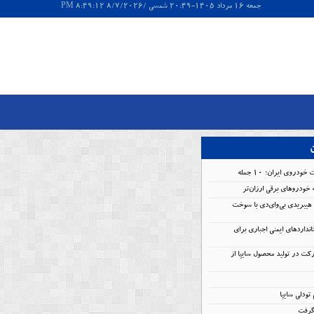
جمعه 16 مرداد 1405-20:49 شمسی /8/7/2026 8:49:12 PM
ن
ودروی ایران؛ ۱۰ جمله
 خودروهای برقی ارزان‌تر
هیبریدی بی‌وای‌دی با سوخت
انداردهای ایمنی اجباری برای
کت در تولید محصول سایپا از
گرفت