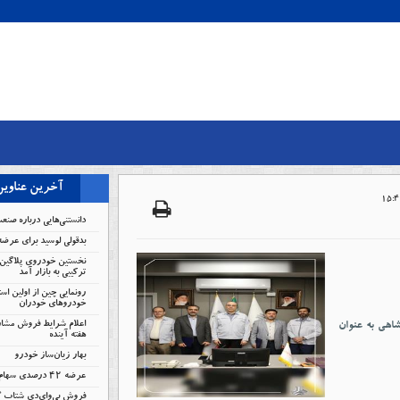
آخرین عناوی
دانستنی‌هایی درباره صنعت خ
بدقولی لوسید برای عرضه
نخستین خودروی پلاگین 
ترکیبی به بازار آمد
رونمایی چین از اولین است
خودروهای خودران
اهی به عنوان
اعلام شرایط فروش مشار
هفته آینده
بهار زیان‌ساز خودرو
عرضه ۴۲ درصدی سهام تودلی سایپا
فروش بی‌وای‌دی شتاب 