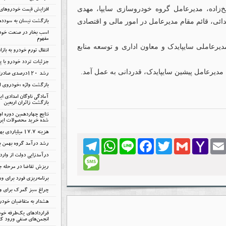
زاده، مدیرعامل گروه خودروسازی سایپا، مهدی
افزایش قیمت خودروهای 
ائی، قائم مقام مدیرعامل در امور مالی و اقتصادی
بازگشت نیسان به سودد
اسب بخار در صنعت خودر
مفهوم
یرعاملی سایپایدک و معاون اداری و توسعه منابع
انتقال تورم خودرو به باز
جزئیات تردد خودرو با پل
دیرعامل پیشین سایپایدک، قدردانی به عمل آمد.
رشد ۱۲۰درصدی صادرات خودروهای برقی چین
بازگشت واژه «خودروی اق
آمادگی ناوگان امدادی ا
بازگشت زائران اربعین
نتایج چهاردهمین دوره ا
شده خرید محصولات ایرا
هزینه ۱۷.۷ میلیاردی بهمن بابت انرژی
Telegram
WhatsApp
Line
Facebook
Twitter
Gmail
Yahoo
Emai
رشد درآمد گروه بهمن با
Mail
درآمدزایی دولت از وار
Message
ریزش تقاضا در مرحله 
برنامه‌ریزی فورد برای ور
چراغ سبز گمرک برای وا
هشدار به متقاضیان خود
قراردادهای یک‌طرفه خود
انجمن‌های صنفی ورود کن