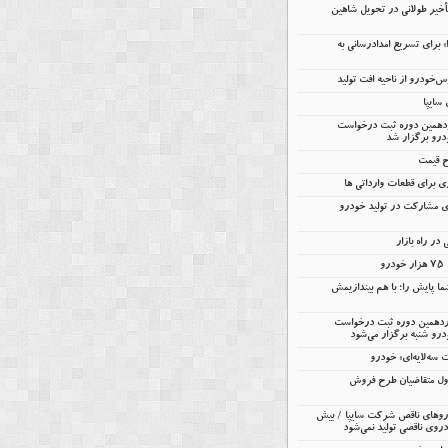
تأخیر طولانی در تحویل شاهین
را» برای تسریع امدادرسانی به
خودرو از ناحیه افت تولید
ردهمین دوره ثبت درخواست
درو برگزار شد
ح قیمت
 برای قطعات وارداتی ها
ای مشارکت در تولید خودرو
در راه بازار
و
ا پایش را؛ با هم بیندازیمش
ردهمین دوره ثبت درخواست
رو شنبه برگزار می‌شود
ه‌لایه‌ای» خودرو
ول متقاضیان طرح فروش
 خودروهای ناقص شرکت سایپا / بیش