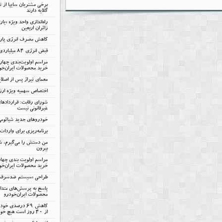
برخی مشتریان سایپا از 
گلایه دارند
راه‌اندازی واحد ویژه «یا
زائران اربعین
کاهش مصرف انرژی پارس‌
قبض انرژی ۸۴ میلیاردی سایپا
مراسم اولویت‌بندی چها
خرید محصولات ایران‌خو
معمای تیراژ پس از اصلا
اختصاص سهمیه ویژه ارزی
شورای رقابت: قرارداده
غیرقانونی نیست
خودروهای جدید شیائومی 
برنامه‌ریزی برای واردات ۷۵ هزار خودر
من دستش را می‌گیرم، شم
بیرون
مراسم اولویت بندی چها
خرید محصولات ایران‌خود
طراحی «سیستم ضدسرقت س
پاسخ به پرسش‌های متدا
محصولات ایران‌خودرو
کاهش ۶۹ درصدی
از ۴۰ روز است هیچ خودروی ناقصی تولید نمی‌شود