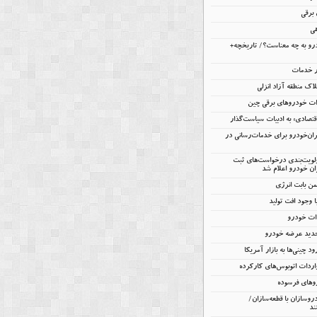
برقی
هی
و به چه معناست؟/ تاریخچه+
ار خدمات
اک منطقه آزاد انزلی
تصادی» به ادبیات سیاست‌گذار
یران‌خودرو برای خدمات‌رسانی در
ولویت‌بندی درخواست‌های ثبت
ن خودرو اعلام شد
 وجود افت تولید
دات خودرو
جدید عرضه خودرو
ود چینی‌ها به بازار آمریکا
ردات اتوبوس‌های کارکرده
روهای فرسوده
روسازان با قطعه‌سازان/
ند