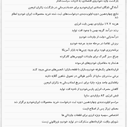
بازگشت واژه «خودروی اقتصادی» به ادبیات سیاست‌گذار
آمادگی ناوگان امدادی ایران‌خودرو برای خدمات‌رسانی در بازگشت زائران اربعین
نتایج چهاردهمین دوره اولویت‌بندی درخواست‌های ثبت شده خرید محصولات ایران خودرو اعلام
شد
هزینه ۱۷.۷ میلیاردی بهمن بابت انرژی
رشد درآمد گروه بهمن با وجود افت تولید
درآمدزایی دولت از واردات خودرو
ریزش تقاضا در مرحله جدید عرضه خودرو
برنامه‌ریزی فورد برای ورود چینی‌ها به بازار آمریکا
چراغ سبز گمرک برای واردات اتوبوس‌های کارکرده
هشدار به متقاضیان خودروهای فرسوده
قراردادهای یک‌طرفه خودروسازان با قطعه‌سازان/ انجمن‌های صنفی ورود کنند
برخی مشتریان سایپا از تأخیر طولانی در تحویل شاهین گلایه دارند
راه‌اندازی واحد ویژه «یارا» برای تسریع امدادرسانی به زائران اربعین
کاهش مصرف انرژی پارس‌خودرو از ناحیه افت تولید
قبض انرژی ۸۴ میلیاردی سایپا
مراسم اولویت‌بندی چهاردهمین دوره ثبت درخواست خرید محصولات ایران‌خودرو برگزار شد
معمای تیراژ پس از اصلاح قیمت
اختصاص سهمیه ویژه ارزی برای قطعات وارداتی ها
شورای رقابت: قراردادهای مشارکت در تولید خودرو غیرقانونی نیست