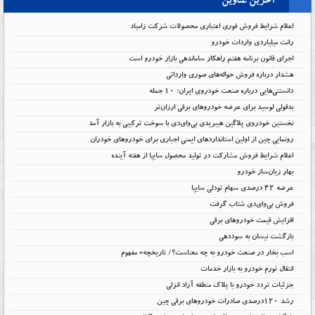
آخرین عناوین
اعلام شرایط فروش فوری اعتباری محصولات شرکت زامیاد
رانت میلیاردی واردات خودرو
اجرای قانون برنامه هفتم راهکار ساماندهی بازار خودرو است
هشدار درباره فروش حواله‌های صوری وارداتی
دانستنی‌هایی درباره صنعت خودروی ایران؛ ۱۰ جمله
بدقولی لوسید برای عرضه خودروهای برقی ارزان‌تر
نخستین خودروی پلاگین هیبریدی بی‌وای‌دی با سوخت ترکیبی به بازار آمد
رونمایی چین از اولین استانداردهای ایمنی اجباری برای خودروهای خودران
اعلام شرایط فروش مشارکت در تولید محصول سایپا از هفته آینده
بهار زیان‌ساز خودرو
عرضه ۴۲ درصدی سهام تودلی سایپا
فروش بی‌وای‌دی شتاب گرفت
افزایش قیمت خودروهای برقی
بازگشت نیسان به سوددهی
اسب بخار در صنعت خودرو به چه معناست؟/ تاریخچه+ مفهوم
انتقال تورم خودرو به بازار خدمات
جزئیات تردد خودرو با پلاک منطقه آزاد انزلی
رشد ۱۲۰درصدی صادرات خودروهای برقی چین