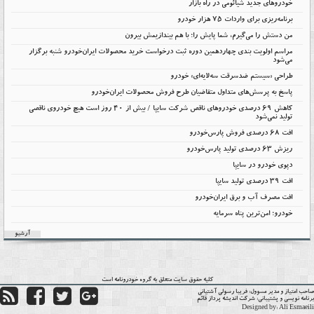
خودروهای جدید شیائومی در راه بازار
برنامه‌ریزی برای واردات ۷۵ هزار خودرو
من دستش را می‌گیرم، شما پایش را؛ با هم بیندازیمش بیرون
مراسم اولویت بندی چهاردهمین دوره ثبت درخواست خرید محصولات ایران‌خودرو شنبه برگزار
می‌شود
طراحی «سیستم ضدسرقت سه‌لایه‌ای» خودرو
پاسخ به پرسش‌های متداول متقاضیان طرح فروش محصولات ایران‌خودرو
کاهش ۶۹ درصدی خودروهای ناقص شرکت سایپا / بیش از ۴۰ روز است هیچ خودروی ناقصی
تولید نمی‌شود
افت 68 درصدی فروش پارس‌خودرو
ریزش 63 درصدی تولید پارس‌خودرو
دپوی خودرو در سایپا
افت ۳۹ درصدی تولید سایپا
افت مصرف آب و برق ایران‌خودرو
خودرو؛ امن‌ترین پناه سرمایه
آرشیو
کلیه حقوق سایت متعلق به گروه
خودرونامه
است
حب امتیاز و مدیر مسوول:
فریبا رسولی آشتیانی
نامه نویسی و پشتیبانی:
شرکت اندیشه پرداز قائم
Designed by:
Ali Esmaei