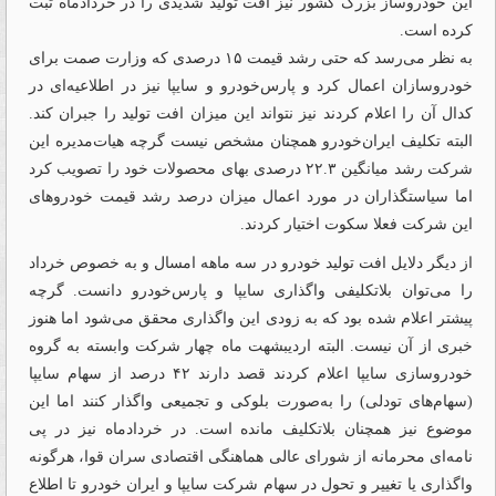
این خودروساز بزرگ کشور نیز افت تولید شدیدی را در خردادماه ثبت
کرده است.
به نظر می‌رسد که حتی رشد قیمت ۱۵ درصدی که وزارت صمت برای
خودروسازان اعمال کرد و پارس‌خودرو و سایپا نیز در اطلاعیه‌ای در
کدال آن را اعلام کردند نیز نتواند این میزان افت تولید را جبران کند.
البته تکلیف ایران‌خودرو همچنان مشخص نیست گرچه هیات‌مدیره این
شرکت رشد میانگین ۲۲.۳ درصدی بهای محصولات خود را تصویب کرد
اما سیاستگذاران در مورد اعمال میزان درصد رشد قیمت خودروهای
این شرکت فعلا سکوت اختیار کردند.
از دیگر دلایل افت تولید خودرو در سه ماهه امسال و به خصوص خرداد
را می‌توان بلاتکلیفی واگذاری سایپا و پارس‌خودرو دانست. گرچه
پیشتر اعلام شده بود که به زودی این واگذاری محقق می‌شود اما هنوز
خبری از آن نیست. البته اردیبشهت ماه چهار شرکت وابسته به گروه
خودروسازی سایپا اعلام کردند قصد دارند ۴۲ درصد از سهام سایپا
(سهام‌های تودلی) را به‌صورت بلوکی و تجمیعی واگذار کنند اما این
موضوع نیز همچنان بلاتکلیف مانده است. در خردادماه نیز در پی
نامه‌ای محرمانه از شورای عالی هماهنگی اقتصادی سران قوا، هرگونه
واگذاری یا تغییر و تحول در سهام شرکت سایپا و ایران خودرو تا اطلاع