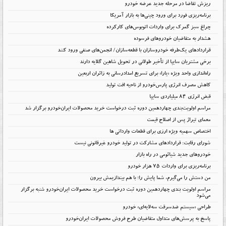
ریزش تقاضا در مرحله جدید عرضه خودرو
برنامه‌ریزی فورد برای ورود چینی‌ها به بازار آمریکا
چراغ سبز گمرک برای واردات اتوبوس‌های کارکرده
هشدار به متقاضیان خودروهای فرسوده
قراردادهای یک‌طرفه خودروسازان با قطعه‌سازان/ انجمن‌های صنفی ورود کنند
برخی مشتریان سایپا از تأخیر طولانی در تحویل شاهین گلایه دارند
راه‌اندازی واحد ویژه «یارا» برای تسریع امدادرسانی به زائران اربعین
کاهش مصرف انرژی پارس‌خودرو از ناحیه افت تولید
قبض انرژی ۸۴ میلیاردی سایپا
مراسم اولویت‌بندی چهاردهمین دوره ثبت درخواست خرید محصولات ایران‌خودرو برگزار شد
معمای تیراژ پس از اصلاح قیمت
اختصاص سهمیه ویژه ارزی برای قطعات وارداتی ها
شورای رقابت: قراردادهای مشارکت در تولید خودرو غیرقانونی نیست
خودروهای جدید شیائومی در راه بازار
برنامه‌ریزی برای واردات ۷۵ هزار خودرو
من دستش را می‌گیرم، شما پایش را؛ با هم بیندازیمش بیرون
مراسم اولویت بندی چهاردهمین دوره ثبت درخواست خرید محصولات ایران‌خودرو شنبه برگزار
می‌شود
طراحی «سیستم ضدسرقت سه‌لایه‌ای» خودرو
پاسخ به پرسش‌های متداول متقاضیان طرح فروش محصولات ایران‌خودرو