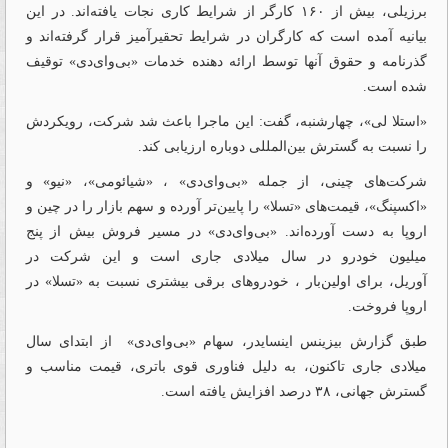
برزیلی، بیش از ۱۶۰ کارگر از شرایط کاری نجات یافته‌اند. در این
بیانیه آمده است که کارگران در شرایط تحقیرآمیز قرار گرفته‌اند و
گذرنامه و حقوق آنها توسط ارائه دهنده خدمات «بی‌وای‌دی» توقیف
شده است.
«استلا لی»، چهارشنبه، گفت: این ماجرا باعث شد شرکت، رویکردش
را نسبت به گسترش بین‌المللی دوباره ارزیابی کند.
شرکت‌های چینی، از جمله «بی‌وای‌دی» ، «شیائومی»، «نیو» و
«اکسپنگ»، قیمت‌های «تسلا» را پایین‌تر آورده و سهم بازار را در چین و
اروپا به دست آورده‌اند. «بی‌وای‌دی» در مسیر فروش بیش از پنج
میلیون خودرو در سال میلادی جاری است و این شرکت در
آوریل، برای اولین‌بار ، خودروهای برقی بیشتری نسبت به «تسلا» در
اروپا فروخت.
طبق گزارش بیزینس اینسایدر، سهام «بی‌وای‌دی» از ابتدای سال
میلادی جاری تاکنون، به دلیل فناوری قوی باتری، قیمت مناسب و
گسترش جهانی، ۳۸ درصد افزایش یافته است.