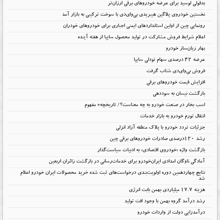
بدقولی لوسید برای عرضه خودروهای برقی ارزان‌تر
نخستین خودروی پلاگین هیبریدی بی‌وای‌دی با سوخت ترکیبی به بازار آمد
رونمایی چین از اولین استانداردهای ایمنی اجباری برای خودروهای خودران
اعلام شرایط فروش مشارکت در تولید محصول سایپا از هفته آینده
بهار زیان‌ساز خودرو
عرضه ۴۲ درصدی سهام تودلی سایپا
فروش بی‌وای‌دی شتاب گرفت
افزایش قیمت خودروهای برقی
بازگشت نیسان به سوددهی
اسب بخار در صنعت خودرو به چه معناست؟/ تاریخچه+ مفهوم
انتقال تورم خودرو به بازار خدمات
جزئیات تردد خودرو با پلاک منطقه آزاد انزلی
رشد ۱۲۰درصدی صادرات خودروهای برقی چین
بازگشت واژه «خودروی اقتصادی» به ادبیات سیاست‌گذار
آمادگی ناوگان امدادی ایران‌خودرو برای خدمات‌رسانی در بازگشت زائران اربعین
نتایج چهاردهمین دوره اولویت‌بندی درخواست‌های ثبت شده خرید محصولات ایران خودرو اعلام
شد
هزینه ۱۷.۷ میلیاردی بهمن بابت انرژی
رشد درآمد گروه بهمن با وجود افت تولید
درآمدزایی دولت از واردات خودرو