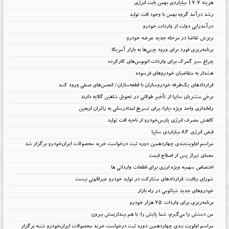
هزینه ۱۷.۷ میلیاردی بهمن بابت انرژی
رشد درآمد گروه بهمن با وجود افت تولید
درآمدزایی دولت از واردات خودرو
ریزش تقاضا در مرحله جدید عرضه خودرو
برنامه‌ریزی فورد برای ورود چینی‌ها به بازار آمریکا
چراغ سبز گمرک برای واردات اتوبوس‌های کارکرده
هشدار به متقاضیان خودروهای فرسوده
قراردادهای یک‌طرفه خودروسازان با قطعه‌سازان/ انجمن‌های صنفی ورود کنند
برخی مشتریان سایپا از تأخیر طولانی در تحویل شاهین گلایه دارند
راه‌اندازی واحد ویژه «یارا» برای تسریع امدادرسانی به زائران اربعین
کاهش مصرف انرژی پارس‌خودرو از ناحیه افت تولید
قبض انرژی ۸۴ میلیاردی سایپا
مراسم اولویت‌بندی چهاردهمین دوره ثبت درخواست خرید محصولات ایران‌خودرو برگزار شد
معمای تیراژ پس از اصلاح قیمت
اختصاص سهمیه ویژه ارزی برای قطعات وارداتی ها
شورای رقابت: قراردادهای مشارکت در تولید خودرو غیرقانونی نیست
خودروهای جدید شیائومی در راه بازار
برنامه‌ریزی برای واردات ۷۵ هزار خودرو
من دستش را می‌گیرم، شما پایش را؛ با هم بیندازیمش بیرون
مراسم اولویت بندی چهاردهمین دوره ثبت درخواست خرید محصولات ایران‌خودرو شنبه برگزار