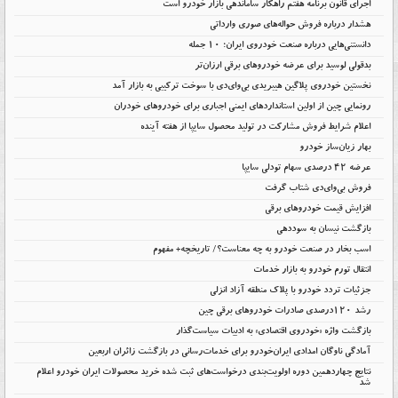
اجرای قانون برنامه هفتم راهکار ساماندهی بازار خودرو است
هشدار درباره فروش حواله‌های صوری وارداتی
دانستنی‌هایی درباره صنعت خودروی ایران؛ ۱۰ جمله
بدقولی لوسید برای عرضه خودروهای برقی ارزان‌تر
نخستین خودروی پلاگین هیبریدی بی‌وای‌دی با سوخت ترکیبی به بازار آمد
رونمایی چین از اولین استانداردهای ایمنی اجباری برای خودروهای خودران
اعلام شرایط فروش مشارکت در تولید محصول سایپا از هفته آینده
بهار زیان‌ساز خودرو
عرضه ۴۲ درصدی سهام تودلی سایپا
فروش بی‌وای‌دی شتاب گرفت
افزایش قیمت خودروهای برقی
بازگشت نیسان به سوددهی
اسب بخار در صنعت خودرو به چه معناست؟/ تاریخچه+ مفهوم
انتقال تورم خودرو به بازار خدمات
جزئیات تردد خودرو با پلاک منطقه آزاد انزلی
رشد ۱۲۰درصدی صادرات خودروهای برقی چین
بازگشت واژه «خودروی اقتصادی» به ادبیات سیاست‌گذار
آمادگی ناوگان امدادی ایران‌خودرو برای خدمات‌رسانی در بازگشت زائران اربعین
نتایج چهاردهمین دوره اولویت‌بندی درخواست‌های ثبت شده خرید محصولات ایران خودرو اعلام
شد