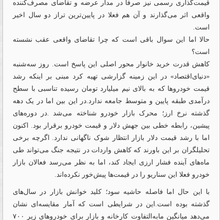
قیمت‌گذاری رسمی نیز صرفا در مدار عرضه و تقاضای مصرف‌کننده
واقعی اثر می‌‌گذارند و آن هم فعلا در پایین‌‌ترین تراز دو سال اخیر
است.
حالا اما این سوال باقی است که چرا تقاضای واقعی عقب نشسته
است؟
کاهش قدرت خرید خانوار محور اصلی این پاسخ است. روز سه‌شنبه
«دنیای‌اقتصاد» در این زمینه گزارشی تهیه کرد مبنی بر اینکه رشد
قیمت خودروها که به بالای نیم میلیارد تومان رسیده تناسبی با سطح
درآمدی طبقه پایین و متوسط جامعه ندارد.در این بین اما در یک دهه
گذشته نرخ ارز؛ محرک بازار خودرو شناخته می‌شد .در دوره‌‌های
پیشین، رابطه خطی بین جهش دلار و قیمت خودرو برقرار بود. اکنون
اما با رشد قیمت دلار بازار انتظار شوک ناگهانی ندارد. اگرچه برخی
تحلیلگران بر این باورند که کاهش واردات در نتیجه جنگ می‌تواند طی
ماه‌‌های آینده فشار ارزی ایجاد کند، اما به نظر می‌رسد فعالان بازار
خودرو فعلا این سناریو را در قیمت‌ها پیش‌‌خور نکرده‌‌اند.
با این حال اما فاصله حاشیه سود؛ کلید خوانش بازار در سال‌های
گذشته بوده است.این در شرایطی است که آمار مقایسه‌‌ای نشان
می‌دهد میانگین مابه‌‌التفاوت کارخانه و بازار برای خودروهای زیر ۷۰۰