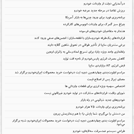
درآمدزایی دولت از واردات خودرو
ریزش تقاضا در مرحله جدید عرضه خودرو
برنامه‌ریزی فورد برای ورود چینی‌ها به بازار آمریکا
چراغ سبز گمرک برای واردات اتوبوس‌های کارکرده
هشدار به متقاضیان خودروهای فرسوده
قراردادهای یک‌طرفه خودروسازان با قطعه‌سازان/ انجمن‌های صنفی ورود کنند
برخی مشتریان سایپا از تأخیر طولانی در تحویل شاهین گلایه دارند
راه‌اندازی واحد ویژه «یارا» برای تسریع امدادرسانی به زائران اربعین
کاهش مصرف انرژی پارس‌خودرو از ناحیه افت تولید
قبض انرژی ۸۴ میلیاردی سایپا
مراسم اولویت‌بندی چهاردهمین دوره ثبت درخواست خرید محصولات ایران‌خودرو برگزار شد
معمای تیراژ پس از اصلاح قیمت
اختصاص سهمیه ویژه ارزی برای قطعات وارداتی ها
شورای رقابت: قراردادهای مشارکت در تولید خودرو غیرقانونی نیست
خودروهای جدید شیائومی در راه بازار
برنامه‌ریزی برای واردات ۷۵ هزار خودرو
من دستش را می‌گیرم، شما پایش را؛ با هم بیندازیمش بیرون
مراسم اولویت بندی چهاردهمین دوره ثبت درخواست خرید محصولات ایران‌خودرو شنبه برگزار
می‌شود
طراحی «سیستم ضدسرقت سه‌لایه‌ای» خودرو