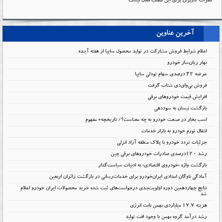
نظرات کاربران برای این مطلب فعال نیست
آخرین عناوین
اعلام شرایط فروش مشارکت در تولید محصول سایپا از هفته آینده
بهار زیان‌ساز خودرو
عرضه ۴۲ درصدی سهام تودلی سایپا
فروش بی‌وای‌دی شتاب گرفت
افزایش قیمت خودروهای برقی
بازگشت نیسان به سوددهی
اسب بخار در صنعت خودرو به چه معناست؟/ تاریخچه+ مفهوم
انتقال تورم خودرو به بازار خدمات
جزئیات تردد خودرو با پلاک منطقه آزاد انزلی
رشد ۱۲۰درصدی صادرات خودروهای برقی چین
بازگشت واژه «خودروی اقتصادی» به ادبیات سیاست‌گذار
آمادگی ناوگان امدادی ایران‌خودرو برای خدمات‌رسانی در بازگشت زائران اربعین
نتایج چهاردهمین دوره اولویت‌بندی درخواست‌های ثبت شده خرید محصولات ایران خودرو اعلام
شد
هزینه ۱۷.۷ میلیاردی بهمن بابت انرژی
رشد درآمد گروه بهمن با وجود افت تولید