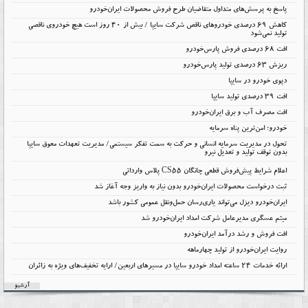
پاسخ به پرسش‌های متداول متقاضیان طرح فروش محصولات ایران‌خودرو
کاهش ۶۹ درصدی خودروهای ناقص شرکت سایپا / بیش از ۴۰ روز است هیچ خودروی ناقصی
تولید نمی‌شود
افت 68 درصدی فروش پارس‌خودرو
ریزش 63 درصدی تولید پارس‌خودرو
دپوی خودرو در سایپا
افت ۳۹ درصدی تولید سایپا
افت مصرف آب و برق ایران‌خودرو
خودرو؛ امن‌ترین پناه سرمایه
تحول در مدیریت سرمایه انسانی و حرکت به سمت تفکر سیستمی/ مدیریت تعهدات معوق سایپا
بدون توقف تولید و تعدیل نیرو
اعلام شرایط پیش‌فروش قطعی چانگان CS55 پلاس وارداتی
ثبت درخواست محصولات ایران‌خودرو بدون نیاز به واریز وجه آغاز شد
ایران‌خودرو دیزل می‌تواند یاری‌رسان حمل‌ونقل عمومی کشور باشد
میثم عسگری مدیرعامل شرکت امداد ایران‌خودرو شد
افت فروش و رشد درآمد ایران‌خودرو
روایت ایران‌خودرو از تولید چهارماهه
ارائه خدمات ۲۴ ساعته امداد خودرو سایپا در مسیرهای اربعین/ ارایه تخفیف‌های ویژه به زائران
آرشیو