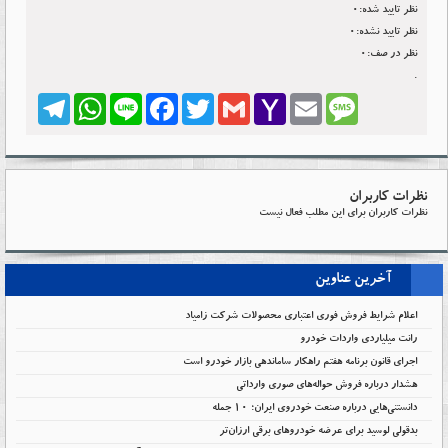
نظر تایید شده:0
نظر تایید نشده:0
نظر در صف:0
.
Telegram
WhatsApp
Line
Facebook
Twitter
Gmail
Yahoo
Email
Message
Mail
نظرات کاربران
نظرات کاربران برای این مطلب فعال نیست
آخرین عناوین
اعلام شرایط فروش فوری اعتباری محصولات شرکت زامیاد
رانت میلیاردی واردات خودرو
اجرای قانون برنامه هفتم راهکار ساماندهی بازار خودرو است
هشدار درباره فروش حواله‌های صوری وارداتی
دانستنی‌هایی درباره صنعت خودروی ایران؛ ۱۰ جمله
بدقولی لوسید برای عرضه خودروهای برقی ارزان‌تر