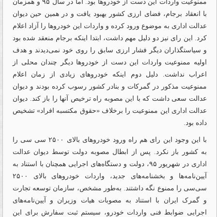
ممنوعیت واردات این دست از خودروها بود. اما در سال ۹۵ و همزمان
با انعقاد برجام، فضای ارزی کشور بهبود یافت و در همین حین دیوان
عدالت اداری به موضوع ورود کرده و واردات این خودروها را آزاد اعلام
کرد. این رای نیز دو دلیل مهم داشت، ابتدا اینکه برجام منعقد شده بود
و سیاستگذاران دیگر فشار ارزی سابق را روی خود نمی‌دیدند و هدف
اولیه ممنوعیت واردات این دست از خودروها دیگر چندان محلی از
اعراب نداشت. دلیل دوم اینکه خودروهای زیادی از زمان اعلام
ممنوعیت مذکور در گمرکات و بنادر کشور رسوب کرده بودند و دیوان
عدالت سعی داشت که با این مصوبه راه ترخیص آنها را باز کند. دیوان
عدالت اداری این ممنوعیت را برخلاف «حقوق مکتسبه افراد» تشخیص
داده بود.
با این وجود این رای هم راه ورود خودروهای بالای ۲۵۰۰ سی سی را
به کشور باز نکرد. پس از ابطال مصوبه دولت توسط دیوان عدالت
اداری در شهریور ۹۵، دولت و دستگاه‌های اجرایی همچنان با استناد به
آیین‌‌‌نامه‌ها و بخشنامه‌های جدید، واردات خودروهای بالای ۲۵۰۰
سی‌‌‌سی را ممنوع نگه داشتند. به‌طور مشخص، سازمان توسعه تجارت
و گمرک ایران با استناد به مصوبات هیات وزیران و آیین‌‌‌نامه‌های
اجرایی ضوابط فنی واردات خودرو، سیستم ثبت سفارش برای این