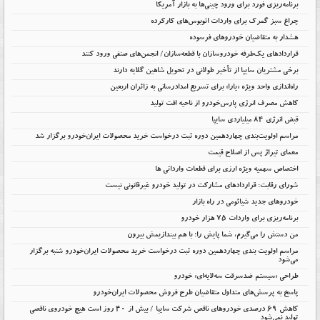
برنامه‌ریزی فورد برای ورود چینی‌ها به بازار آمریکا
چراغ سبز گمرک برای واردات اتوبوس‌های کارکرده
هشدار به متقاضیان خودروهای فرسوده
قراردادهای یک‌طرفه خودروسازان با قطعه‌سازان/ انجمن‌های صنفی ورود کنند
برخی مشتریان سایپا از تأخیر طولانی در تحویل شاهین گلایه دارند
راه‌اندازی واحد ویژه «یارا» برای تسریع امدادرسانی به زائران اربعین
کاهش مصرف انرژی پارس‌خودرو از ناحیه افت تولید
قبض انرژی ۸۴ میلیاردی سایپا
مراسم اولویت‌بندی چهاردهمین دوره ثبت درخواست خرید محصولات ایران‌خودرو برگزار شد
معمای تیراژ پس از اصلاح قیمت
اختصاص سهمیه ویژه ارزی برای قطعات وارداتی ها
شورای رقابت: قراردادهای مشارکت در تولید خودرو غیرقانونی نیست
خودروهای جدید شیائومی در راه بازار
برنامه‌ریزی برای واردات ۷۵ هزار خودرو
من دستش را می‌گیرم، شما پایش را؛ با هم بیندازیمش بیرون
مراسم اولویت بندی چهاردهمین دوره ثبت درخواست خرید محصولات ایران‌خودرو شنبه برگزار
می‌شود
طراحی «سیستم ضدسرقت سه‌لایه‌ای» خودرو
پاسخ به پرسش‌های متداول متقاضیان طرح فروش محصولات ایران‌خودرو
کاهش ۶۹ درصدی خودروهای ناقص شرکت سایپا / بیش از ۴۰ روز است هیچ خودروی ناقصی
تولید نمی‌شود