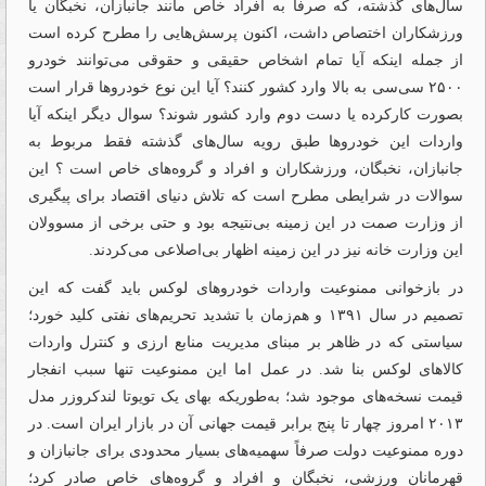
سال‌های گذشته، که صرفاً به افراد خاص مانند جانبازان، نخبگان یا
ورزشکاران اختصاص داشت، اکنون پرسش‌‌‌هایی را مطرح کرده است
از جمله اینکه آیا تمام اشخاص حقیقی و حقوقی می‌توانند خودرو
۲۵۰۰ سی‌سی به بالا وارد کشور کنند؟ آیا این نوع خودروها قرار است
بصورت کارکرده یا دست دوم وارد کشور شوند؟ سوال دیگر اینکه آیا
واردات این خودروها طبق رویه سال‌های گذشته فقط مربوط به
جانبازان، نخبگان، ورزشکاران و افراد و گروه‌های خاص است ؟ این
سوالات در شرایطی مطرح است که تلاش دنیای اقتصاد برای پیگیری
از وزارت صمت در این زمینه بی‌‌‌‌نتیجه بود و حتی برخی از مسوولان
این وزارت خانه نیز در این زمینه اظهار بی‌‌‌اصلاعی می‌کردند.
در بازخوانی ممنوعیت واردات خودروهای لوکس باید گفت که این
تصمیم در سال ۱۳۹۱ و هم‌‌‌زمان با تشدید تحریم‌های نفتی کلید خورد؛
سیاستی که در ظاهر بر مبنای مدیریت منابع ارزی و کنترل واردات
کالاهای لوکس بنا شد. در عمل اما این ممنوعیت تنها سبب انفجار
قیمت نسخه‌های موجود شد؛ به‌طوریکه بهای یک تویوتا لندکروزر مدل
۲۰۱۳ امروز چهار تا پنج برابر قیمت جهانی آن در بازار ایران است. در
دوره ممنوعیت دولت صرفاً سهمیه‌های بسیار محدودی برای جانبازان و
قهرمانان ورزشی، نخبگان و افراد و گروه‌های خاص صادر کرد؛