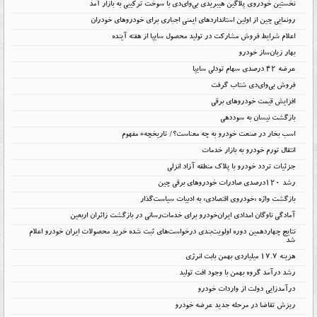
نخستین خودروی پلاگین هیبریدی بی‌وای‌دی با سوخت ترکیبی به بازار آمد
رونمایی چین از اولین استانداردهای ایمنی اجباری برای خودروهای خودران
اعلام شرایط فروش مشارکت در تولید محصول سایپا از هفته آینده
بهار زیان‌ساز خودرو
عرضه ۴۲ درصدی سهام تودلی سایپا
فروش بی‌وای‌دی شتاب گرفت
افزایش قیمت خودروهای برقی
بازگشت نیسان به سوددهی
اسب بخار در صنعت خودرو به چه معناست؟/ تاریخچه+ مفهوم
انتقال تورم خودرو به بازار خدمات
جزئیات تردد خودرو با پلاک منطقه آزاد انزلی
رشد ۱۲۰درصدی صادرات خودروهای برقی چین
بازگشت واژه «خودروی اقتصادی» به ادبیات سیاست‌گذار
آمادگی ناوگان امدادی ایران‌خودرو برای خدمات‌رسانی در بازگشت زائران اربعین
نتایج چهاردهمین دوره اولویت‌بندی درخواست‌های ثبت شده خرید محصولات ایران خودرو اعلام
شد
هزینه ۱۷.۷ میلیاردی بهمن بابت انرژی
رشد درآمد گروه بهمن با وجود افت تولید
درآمدزایی دولت از واردات خودرو
ریزش تقاضا در مرحله جدید عرضه خودرو