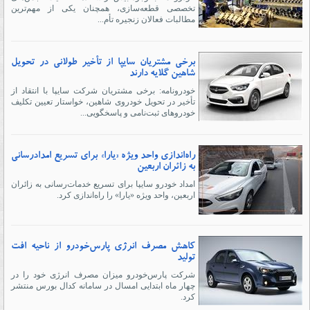
تخصصی قطعه‌سازی، همچنان یکی از مهم‌ترین
مطالبات فعالان زنجیره تأم...
برخی مشتریان سایپا از تأخیر طولانی در تحویل
شاهین گلایه دارند
خودرونامه: برخی مشتریان شرکت سایپا با انتقاد از
تأخیر در تحویل خودروی شاهین، خواستار تعیین تکلیف
خودروهای ثبت‌نامی و پاسخگویی...
راه‌اندازی واحد ویژه «یارا» برای تسریع امدادرسانی
به زائران اربعین
امداد خودرو سایپا برای تسریع خدمات‌رسانی به زائران
اربعین، واحد ویژه «یارا» را راه‌اندازی کرد.
کاهش مصرف انرژی پارس‌خودرو از ناحیه افت
تولید
شرکت پارس‌خودرو میزان مصرف انرژی خود را در
چهار ماه ابتدایی امسال در سامانه کدال بورس منتشر
کرد.