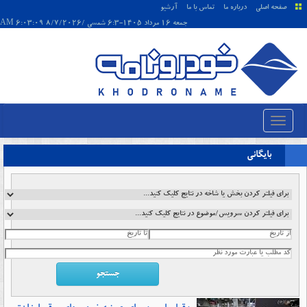
صفحه اصلی
درباره ما
تماس با ما
آرشیو
جمعه 16 مرداد 1405-6:3 شمسی /8/7/2026 6:03:09 AM
بایگانی
جستجو