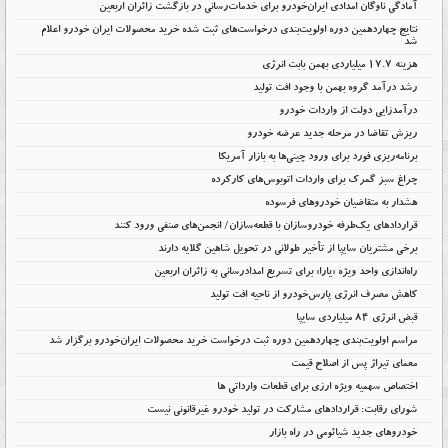
آمادگی ناوگان امدادی ایران‌خودرو برای خدمات‌رسانی در بازگشت زائران اربعین
نتایج چهاردهمین دوره اولویت‌بندی درخواست‌های ثبت شده خرید محصولات ایران خودرو اعلام
شد
هزینه ۱۷.۷ میلیاردی بهمن بابت انرژی
رشد درآمد گروه بهمن با وجود افت تولید
درآمدزایی دولت از واردات خودرو
ریزش تقاضا در مرحله جدید عرضه خودرو
برنامه‌ریزی فورد برای ورود چینی‌ها به بازار آمریکا
چراغ سبز گمرک برای واردات اتوبوس‌های کارکرده
هشدار به متقاضیان خودروهای فرسوده
قراردادهای یک‌طرفه خودروسازان با قطعه‌سازان/ انجمن‌های صنفی ورود کنند
برخی مشتریان سایپا از تأخیر طولانی در تحویل شاهین گلایه دارند
راه‌اندازی واحد ویژه «یارا» برای تسریع امدادرسانی به زائران اربعین
کاهش مصرف انرژی پارس‌خودرو از ناحیه افت تولید
قبض انرژی ۸۴ میلیاردی سایپا
مراسم اولویت‌بندی چهاردهمین دوره ثبت درخواست خرید محصولات ایران‌خودرو برگزار شد
معمای تیراژ پس از اصلاح قیمت
اختصاص سهمیه ویژه ارزی برای قطعات وارداتی ها
شورای رقابت: قراردادهای مشارکت در تولید خودرو غیرقانونی نیست
خودروهای جدید شیائومی در راه بازار