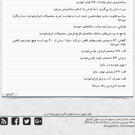
برنامه‌ریزی برای واردات ۷۵ هزار خودرو
من دستش را می‌گیرم، شما پایش را؛ با هم بیندازیمش بیرون
مراسم اولویت بندی چهاردهمین دوره ثبت درخواست خرید محصولات ایران‌خودرو شنبه برگزار
می‌شود
طراحی «سیستم ضدسرقت سه‌لایه‌ای» خودرو
پاسخ به پرسش‌های متداول متقاضیان طرح فروش محصولات ایران‌خودرو
کاهش ۶۹ درصدی خودروهای ناقص شرکت سایپا / بیش از ۴۰ روز است هیچ خودروی ناقصی
تولید نمی‌شود
افت 68 درصدی فروش پارس‌خودرو
ریزش 63 درصدی تولید پارس‌خودرو
دپوی خودرو در سایپا
افت ۳۹ درصدی تولید سایپا
افت مصرف آب و برق ایران‌خودرو
خودرو؛ امن‌ترین پناه سرمایه
آرشیو
کلیه حقوق سایت متعلق به گروه
خودرونامه
است
حب امتیاز و مدیر مسوول:
فریبا رسولی آشتیانی
نامه نویسی و پشتیبانی:
شرکت اندیشه پرداز قائم
Designed by:
Ali Esmaei