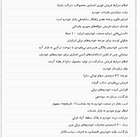
اعلام شرایط فروش فوری اعتباری محصولات شرکت زامیاد
رانت میلیاردی واردات خودرو
اجرای قانون برنامه هفتم راهکار ساماندهی بازار خودرو است
هشدار درباره فروش حواله‌های صوری وارداتی
دانستنی‌هایی درباره صنعت خودروی ایران؛ ۱۰ جمله
بدقولی لوسید برای عرضه خودروهای برقی ارزان‌تر
نخستین خودروی پلاگین هیبریدی بی‌وای‌دی با سوخت ترکیبی به بازار آمد
رونمایی چین از اولین استانداردهای ایمنی اجباری برای خودروهای خودران
اعلام شرایط فروش مشارکت در تولید محصول سایپا از هفته آینده
بهار زیان‌ساز خودرو
عرضه ۴۲ درصدی سهام تودلی سایپا
فروش بی‌وای‌دی شتاب گرفت
افزایش قیمت خودروهای برقی
بازگشت نیسان به سوددهی
اسب بخار در صنعت خودرو به چه معناست؟/ تاریخچه+ مفهوم
انتقال تورم خودرو به بازار خدمات
جزئیات تردد خودرو با پلاک منطقه آزاد انزلی
رشد ۱۲۰درصدی صادرات خودروهای برقی چین
بازگشت واژه «خودروی اقتصادی» به ادبیات سیاست‌گذار