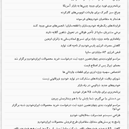
برنامه‌ریزی فورد برای ورود چینی‌ها به بازار آمریکا
چراغ سبز گمرک برای واردات اتوبوس‌های کارکرده
هشدار به متقاضیان خودروهای فرسوده
قراردادهای یک‌طرفه خودروسازان با قطعه‌سازان/ انجمن‌های صنفی ورود کنند
برخی مشتریان سایپا از تأخیر طولانی در تحویل شاهین گلایه دارند
راه‌اندازی واحد ویژه «یارا» برای تسریع امدادرسانی به زائران اربعین
کاهش مصرف انرژی پارس‌خودرو از ناحیه افت تولید
قبض انرژی ۸۴ میلیاردی سایپا
مراسم اولویت‌بندی چهاردهمین دوره ثبت درخواست خرید محصولات ایران‌خودرو برگزار شد
معمای تیراژ پس از اصلاح قیمت
اختصاص سهمیه ویژه ارزی برای قطعات وارداتی ها
شورای رقابت: قراردادهای مشارکت در تولید خودرو غیرقانونی نیست
خودروهای جدید شیائومی در راه بازار
برنامه‌ریزی برای واردات ۷۵ هزار خودرو
من دستش را می‌گیرم، شما پایش را؛ با هم بیندازیمش بیرون
مراسم اولویت بندی چهاردهمین دوره ثبت درخواست خرید محصولات ایران‌خودرو شنبه برگزار
می‌شود
طراحی «سیستم ضدسرقت سه‌لایه‌ای» خودرو
پاسخ به پرسش‌های متداول متقاضیان طرح فروش محصولات ایران‌خودرو