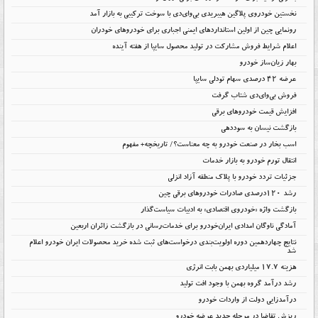
نخستین خودروی پلاگین هیبریدی بی‌وای‌دی با سوخت ترکیبی به بازار آمد
رونمایی چین از اولین استانداردهای ایمنی اجباری برای خودروهای خودران
اعلام شرایط فروش مشارکت در تولید محصول سایپا از هفته آینده
بهار زیان‌ساز خودرو
عرضه ۴۲ درصدی سهام تودلی سایپا
فروش بی‌وای‌دی شتاب گرفت
افزایش قیمت خودروهای برقی
بازگشت نیسان به سوددهی
اسب بخار در صنعت خودرو به چه معناست؟/ تاریخچه+ مفهوم
انتقال تورم خودرو به بازار خدمات
جزئیات تردد خودرو با پلاک منطقه آزاد انزلی
رشد ۱۲۰درصدی صادرات خودروهای برقی چین
بازگشت واژه «خودروی اقتصادی» به ادبیات سیاست‌گذار
آمادگی ناوگان امدادی ایران‌خودرو برای خدمات‌رسانی در بازگشت زائران اربعین
نتایج چهاردهمین دوره اولویت‌بندی درخواست‌های ثبت شده خرید محصولات ایران خودرو اعلام
شد
هزینه ۱۷.۷ میلیاردی بهمن بابت انرژی
رشد درآمد گروه بهمن با وجود افت تولید
درآمدزایی دولت از واردات خودرو
ریزش تقاضا در مرحله جدید عرضه خودرو