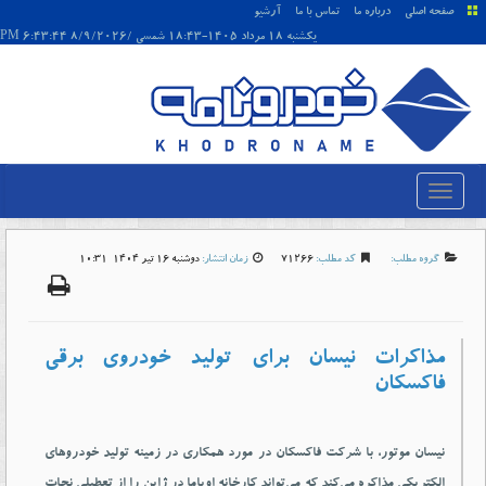
صفحه اصلی
درباره ما
تماس با ما
آرشیو
يکشنبه 18 مرداد 1405-18:43 شمسی /8/9/2026 6:43:44 PM
گروه مطلب:
کد مطلب:
71266
زمان انتشار:
دوشنبه 16 تير 1404-10:31
مذاکرات نیسان برای تولید خودروی برقی
فاکسکان
نیسان موتور، با شرکت فاکسکان در مورد همکاری در زمینه تولید خودروهای
الکتریکی مذاکره می‌کند که می‌تواند کارخانه اوپاما در ژاپن را از تعطیلی نجات