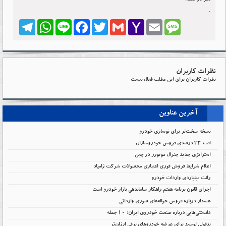
نظر در صف:0
.
Telegram
WhatsApp
Line
Facebook
Twitter
Gmail
Yahoo
Email
Message
Mail
نظرات کاربران
نظرات کاربران برای این مطلب فعال نیست
آخرین عناوین
نسخه سخت‌تر برای نوسازی خودرو
افت ۳۴ درصدی فروش خودروسازان
استراتژی جدید جنرال موتورز در چین
اعلام شرایط فروش فوری اعتباری محصولات شرکت زامیاد
رانت میلیاردی واردات خودرو
اجرای قانون برنامه هفتم راهکار ساماندهی بازار خودرو است
هشدار درباره فروش حواله‌های صوری وارداتی
دانستنی‌هایی درباره صنعت خودروی ایران؛ ۱۰ جمله
بدقولی لوسید برای عرضه خودروهای برقی ارزان‌تر