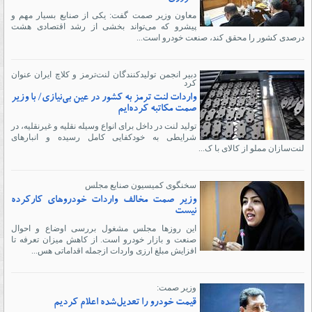
معاون وزیر صمت گفت: یکی از صنایع بسیار مهم و
پیشرو که می‌تواند بخشی از رشد اقتصادی هشت
درصدی کشور را محقق کند، صنعت خودرو است...
دبیر انجمن تولیدکنندگان لنت‌ترمز و کلاچ ایران عنوان
کرد
واردات لنت ترمز به کشور در عین بی‌نیازی/ با وزیر
صمت مکاتبه کرده‌ایم
تولید لنت در داخل برای انواع وسیله نقلیه و غیرنقلیه، در
شرایطی به خودکفایی کامل رسیده و انبارهای
لنت‌سازان مملو از کالای با ک...
سخنگوی کمیسیون صنایع مجلس
وزیر صمت مخالف واردات خودروهای کارکرده
نیست
این روزها مجلس مشغول بررسی اوضاع و احوال
صنعت و بازار خودرو است. از کاهش میزان تعرفه تا
افزایش مبلغ ارزی واردات ازجمله اقداماتی هس...
وزیر صمت:
قیمت خودرو را تعدیل‌شده اعلام کردیم