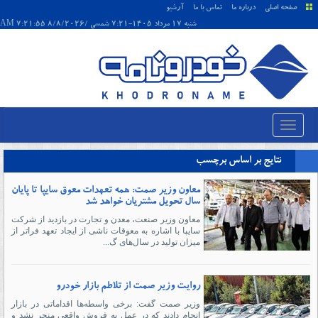
صفحه اصلی
درباره ما
تماس با ما
آرشیو
شنبه 17 مرداد 1405-7:21 شمسی /8/8/2026 7:21:55 AM
نتایج بر اساس برچسب
معاون وزیر صمت: همه تعهدات معوق سایپا تا پایان
سال تحویل مشتریان خواهد شد
معاون وزیر صنعت، معدن و تجارت در بازدید از شرکت
سایپا با اشاره به معوقات ناشی از ایجاد تعهد فراتر از
میزان تولید در سال‌های گ...
روایت وزیر صمت از تلاطم بازار خودرو
وزیر صمت گفت: برخی واسطه‌ها اقداماتی در بازار
انجام دادند که در عمل به فروش واقعی منجر نشد و