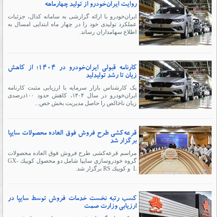
روایت ایران‌خودرو از تولید چهارماهه
ایران‌خودرو با ارائه گزارشی به سامانه کدال، جزئیات
عملکرد تولیدی خود را در چهار ماه ابتدایی امسال به
اطلاع سهامداران رساند.
کارنامه قبولی ایران‌خودرو در ۱۴۰۴؛ از کاهش
زیان تا رشد تولیدلید
یک کارشناس بازار سرمایه با ارزیابی مثبت کارنامه
ایران‌خودرو در سال ۱۴۰۴، کاهش حدود ۱۰۰درصدی
زیان ناخالص را حاصل مدیریت بخش خص...
قرعه‌کشی طرح فروش فوق العاده محصولات سايپا
برگزار شد
مراسم قرعه‌کشی طرح فروش فوق العاده محصولات
گروه خودروسازي سايپا شامل دو محصول كوييك GX-
L و كوييك RS برگزار شد.
کسب رتبه نخست خدمات فروش توسط سایپا در
ارزیابی وزارت صمت